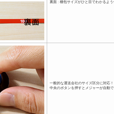
裏面 : 梱包サイズがひと目でわかるよ
一般的な運送会社のサイズ区分に対応！
中央のボタンを押すとメジャーが自動で