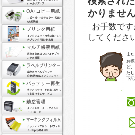
検索され
かりませ
お手数です
してくださ
また
お探
ど、
たし
下記