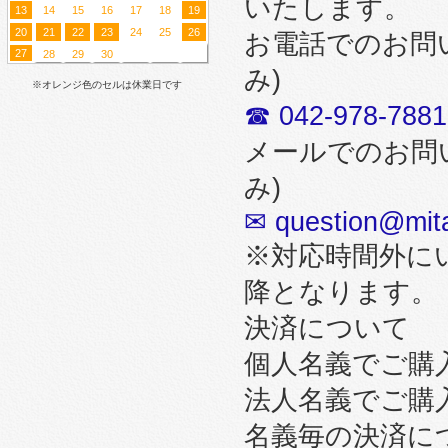
いたします。
13
14
15
16
17
18
19
20
21
22
23
24
25
26
お電話でのお問
27
28
29
30
み)
※オレンジ色のセルは休業日です
☎ 042-978-7881
メールでのお問
み)
✉ question@mita
※対応時間外に
降となります。
決済について
個人名義でご購
法人名義でご購
名義毎の決済に