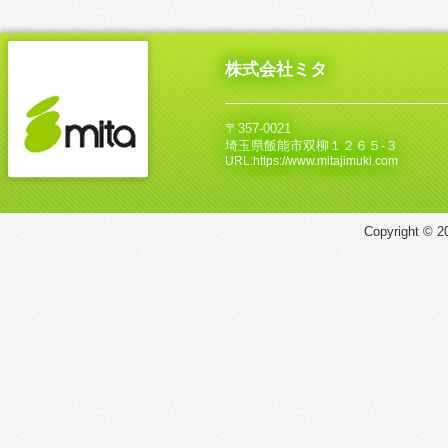
株式会社ミタ
〒357-0021
埼玉県飯能市双柳１２６５‐３
URL:https://www.mitajimuki.com
Copyright © 20