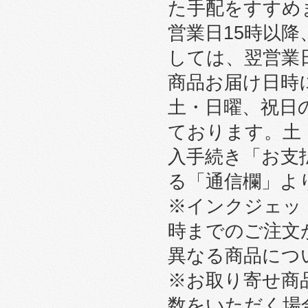
た手配をすすめ
営業日15時以
しては、翌営業
商品お届け日時
土・日曜、祝日
ております。土
入手続き「お支
る「通信欄」よ
※インクジェット
時までのご注文
異なる商品につ
※お取り寄せ商
数をいただく場