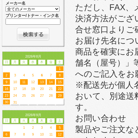
メーカー名
ただし、FAX
プリンター/トナー・インク名
決済方法がござ
合せ窓口よりご
お届け先名につ
商品を確実にお
2026年8月
舗名（屋号）」
日
月
火
水
木
金
土
1
へのご記入をお
2
3
4
5
6
7
8
9
10
11
12
13
14
15
※配送先が個人
16
17
18
19
20
21
22
おいて、別途送
23
24
25
26
27
28
29
30
31
す。
2026年9月
お問い合わせ
日
月
火
水
木
金
土
製品やご注文な
1
2
3
4
5
6
7
8
9
10
11
12