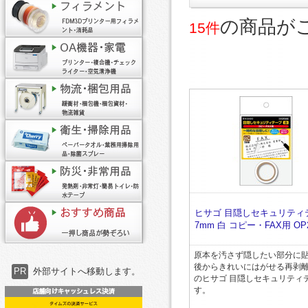
の商品が
15件
ヒサゴ 目隠しセキュリティテ
7mm 白 コピー・FAX用 OP2
原本を汚さず隠したい部分に
後からきれいにはがせる再剥
PR
外部サイトへ移動します。
のヒサゴ 目隠しセキュリティ
す。