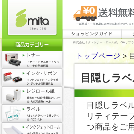
ショッピングガイド
株式会社ミタ - トナー・ロール紙・OAサプ
トップページ
> 
目隠しラベ
目隠しラベ
リティテー
つ商品をご