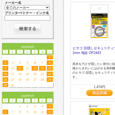
メーカー名
プリンター/トナー・インク名
2026年8月
ヒサゴ 目隠しセキュリティテ
日
月
火
水
木
金
土
2mm 地紋 OP2443
1
2
3
4
5
6
7
8
原本を汚さず隠したい部分に
後からきれいにはがせる再剥
9
10
11
12
13
14
15
のヒサゴ 目隠しセキュリティ
16
17
18
19
20
21
22
す。
23
24
25
26
27
28
29
30
31
1,474円
2026年9月
日
月
火
水
木
金
土
1
2
3
4
5
6
7
8
9
10
11
12