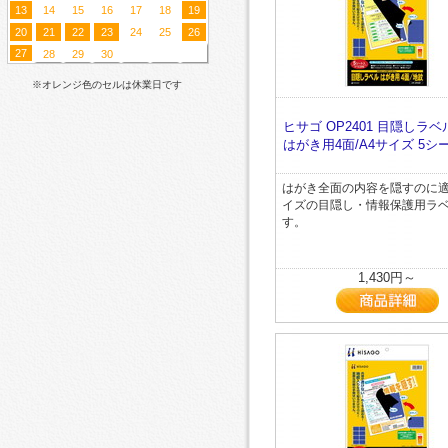
13
14
15
16
17
18
19
20
21
22
23
24
25
26
27
28
29
30
※オレンジ色のセルは休業日です
ヒサゴ OP2401 目隠しラベ
はがき用4面/A4サイズ 5シ
はがき全面の内容を隠すのに
イズの目隠し・情報保護用ラ
す。
1,430円～