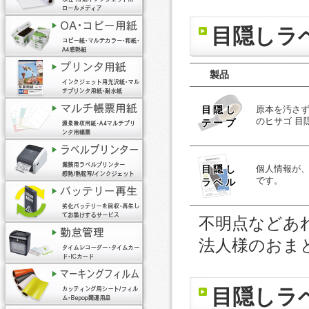
目隠しラ
製品
目隠し
原本を汚さ
のヒサゴ 目
テープ
目隠し
個人情報が
です。
ラベル
不明点などあ
法人様のおま
目隠しラ