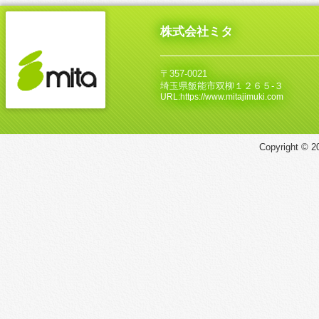
株式会社ミタ
〒357-0021
埼玉県飯能市双柳１２６５‐３
URL:https://www.mitajimuki.com
Copyright © 20