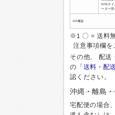
mitaタ
ーダー用
OA機器
※1 〇 = 送料
注意事項欄を
その他、 配
の
「送料・配
認ください。
沖縄・離島・
宅配便の場合
道も含む）は