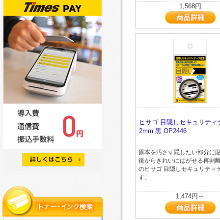
1,568円
ヒサゴ 目隠しセキュリティテ
2mm 黒 OP2446
原本を汚さず隠したい部分に
後からきれいにはがせる再剥
のヒサゴ 目隠しセキュリティ
す。
1,474円～