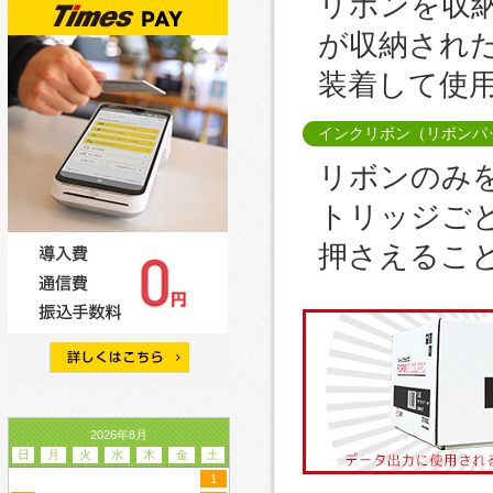
リボンを収
が収納され
装着して使
インクリボン（リボンパ
リボンのみ
トリッジご
押さえるこ
2026年8月
日
月
火
水
木
金
土
1