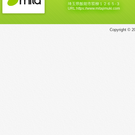
埼玉県飯能市双柳１２６５‐３
URL:https://www.mitajimuki.com
Copyright © 20