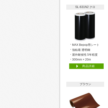
SL-631N2 クロ
MAX Bepop用シート
強粘着 透明糊
屋外耐候性:5年程度
300mm × 20m
商品詳細
ブラウン