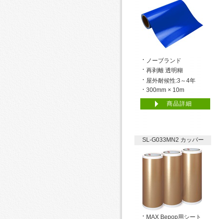
ノーブランド
再剥離 透明糊
屋外耐候性:3～4年
300mm × 10m
商品詳細
SL-G033MN2 カッパー
MAX Bepop用シート