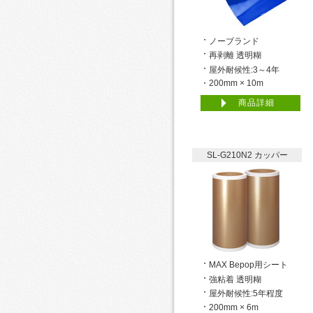
ノーブランド
再剥離 透明糊
屋外耐候性:3～4年
200mm × 10m
商品詳細
SL-G210N2 カッパー
MAX Bepop用シート
強粘着 透明糊
屋外耐候性:5年程度
200mm × 6m