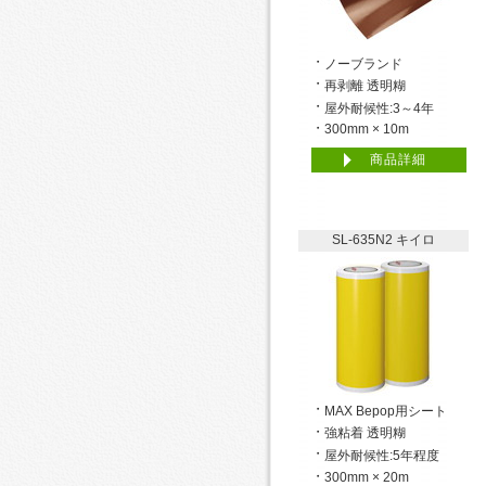
ノーブランド
再剥離 透明糊
屋外耐候性:3～4年
300mm × 10m
商品詳細
SL-635N2 キイロ
MAX Bepop用シート
強粘着 透明糊
屋外耐候性:5年程度
300mm × 20m