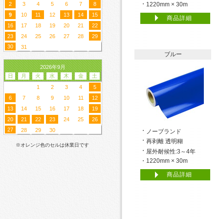
2
3
4
5
6
7
8
1220mm × 30m
9
10
11
12
13
14
15
商品詳細
16
17
18
19
20
21
22
23
24
25
26
27
28
29
30
31
ブルー
2026年9月
日
月
火
水
木
金
土
1
2
3
4
5
6
7
8
9
10
11
12
13
14
15
16
17
18
19
20
21
22
23
24
25
26
27
28
29
30
ノーブランド
再剥離 透明糊
※オレンジ色のセルは休業日です
屋外耐候性:3～4年
1220mm × 30m
商品詳細