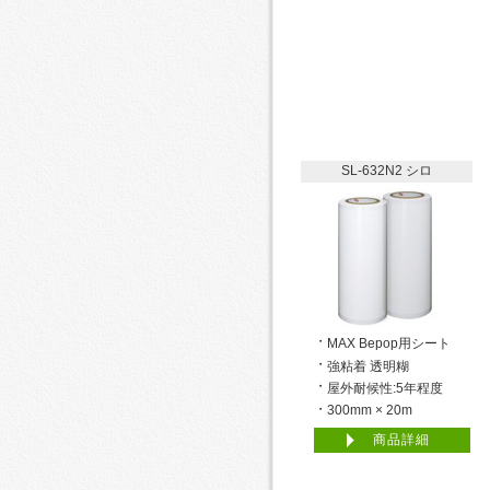
SL-632N2 シロ
MAX Bepop用シート
強粘着 透明糊
屋外耐候性:5年程度
300mm × 20m
商品詳細