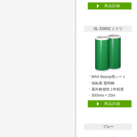
商品詳細
SL-336N2 ミドリ
MAX Bepop用シート
強粘着 透明糊
屋外耐候性:1年程度
300mm × 20m
商品詳細
ブルー