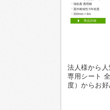
強粘着 透明糊
屋外耐候性:5年程度
300mm × 6m
商品詳細
法人様から人気
専用シート 全
度）からお好