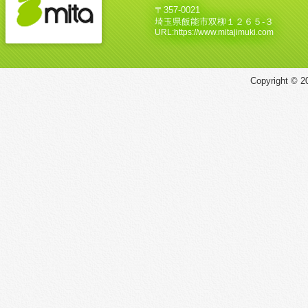
〒357-0021
埼玉県飯能市双柳１２６５‐３
URL:https://www.mitajimuki.com
Copyright © 20