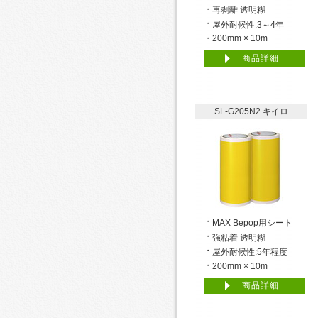
再剥離 透明糊
屋外耐候性:3～4年
200mm × 10m
商品詳細
SL-G205N2 キイロ
MAX Bepop用シート
強粘着 透明糊
屋外耐候性:5年程度
200mm × 10m
商品詳細