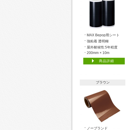
MAX Bepop用シート
強粘着 透明糊
屋外耐候性:5年程度
200mm × 10m
商品詳細
ブラウン
ノーブランド