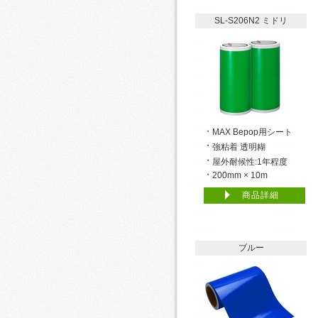
SL-S206N2 ミドリ
MAX Bepop用シート
強粘着 透明糊
屋外耐候性:1年程度
200mm × 10m
商品詳細
ブルー