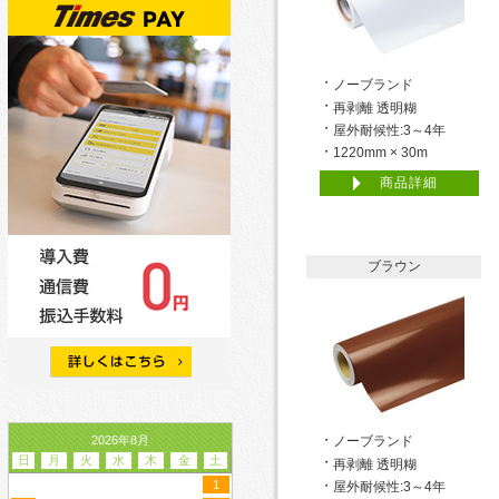
ノーブランド
再剥離 透明糊
屋外耐候性:3～4年
1220mm × 30m
商品詳細
ブラウン
2026年8月
ノーブランド
日
月
火
水
木
金
土
再剥離 透明糊
1
屋外耐候性:3～4年