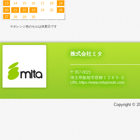
13
14
15
16
17
18
19
20
21
22
23
24
25
26
27
28
29
30
※オレンジ色のセルは休業日です
株式会社ミタ
〒357-0021
埼玉県飯能市双柳１２６５‐３
URL:https://www.mitajimuki.com
Copyright © 20