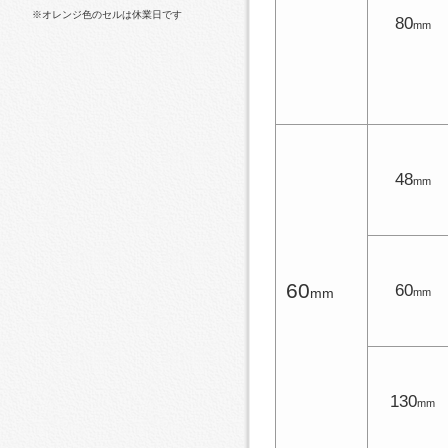
※オレンジ色のセルは休業日です
80
mm
48
mm
60
60
mm
mm
130
mm