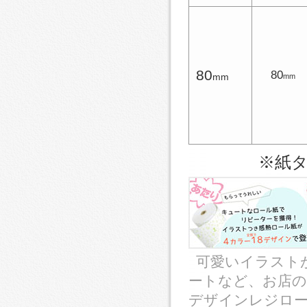
80
80
mm
mm
※紙
可愛いイラスト
ートなど、お店
デザインレジロ