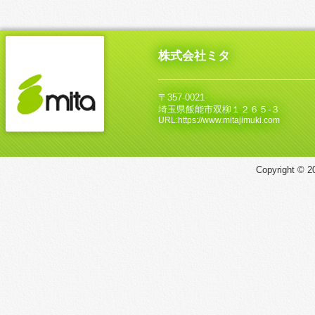
株式会社ミタ
〒357-0021
埼玉県飯能市双柳１２６５‐３
URL:https://www.mitajimuki.com
Copyright © 20