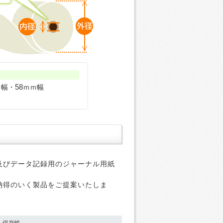
58
ｍ幅・
ｍｍ幅
及びデータ記録用のジャーナル用紙
納得のいく製品をご提案いたしま