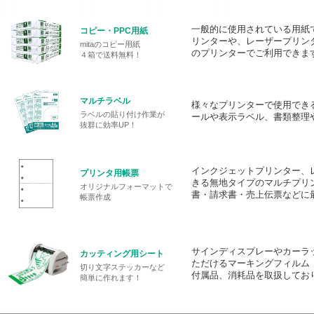
一般的に使用されている用紙
コピー・PPC用紙
リンターや、レーザープリン
mitaのコピー用紙
のプリンターでご利用できま
４箱で送料無料！
マルチラベル
様々なプリンターで使用でき
ラベルの貼り付け作業が
ールや表示ラベル、書類整理
抜群に効率UP！
インクジェットプリンター、
プリンタ用帳票
きる無地タイプのマルチプリ
オリジナルフォーマットで
書・請求書・売上伝票などに
帳票作成
サインディスプレーやカーラ
カッティング用シート
ただけるマーキングフィルム
切り文字ステッカーなど
付属品、消耗品を取扱してお
簡単に作れます！