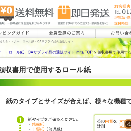
ッピングガイド
会員登録のご案内
お問い合
社ミタ - トナー・ロール紙・OAサプライ品の通販サイト
ー・ロール紙・OAサプライ品の通販サイト mita TOP
> 領収書用で使用す
ロール紙特注
ラベル特注の
領収書用で使用するロール紙
その他のお問
紙のタイプとサイズが合えば、様々な機種