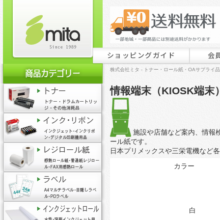
ショッピングガイド
会
株式会社ミタ - トナー・ロール紙・OAサプライ
情報端末（KIOSK端末
施設や店舗など案内、情報検
ール紙です。
日本プリメックスや三栄電機など各
カラー
白