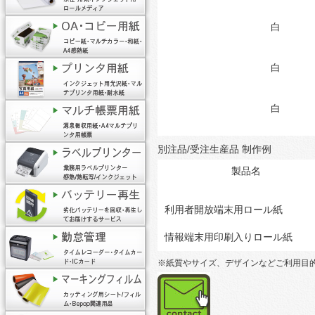
白
白
白
別注品/受注生産品 制作例
製品名
利用者開放端末用ロール紙
情報端末用印刷入りロール紙
※紙質やサイズ、デザインなどご利用目