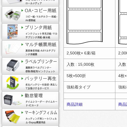
2,500枚× 6束/箱
2,0
入数 : 15,000枚
入数 
5枚×500折
4枚×
強粘着タイプ
強粘
商品詳細
商品