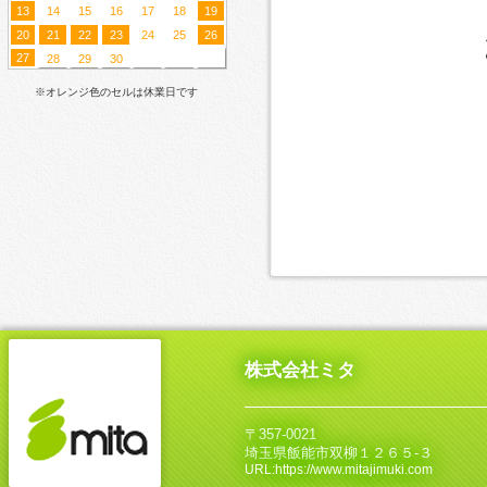
13
14
15
16
17
18
19
20
21
22
23
24
25
26
27
28
29
30
※オレンジ色のセルは休業日です
株式会社ミタ
〒357-0021
埼玉県飯能市双柳１２６５‐３
URL:https://www.mitajimuki.com