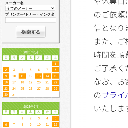
や休業日
メーカー名
のご依頼
プリンター/トナー・インク名
信となり
また、ご
時間を頂
2026年8月
日
月
火
水
木
金
土
1
ご了承く
2
3
4
5
6
7
8
9
10
11
12
13
14
15
なお、お
16
17
18
19
20
21
22
23
24
25
26
27
28
29
の
プライ
30
31
いたしま
2026年9月
日
月
火
水
木
金
土
1
2
3
4
5
6
7
8
9
10
11
12