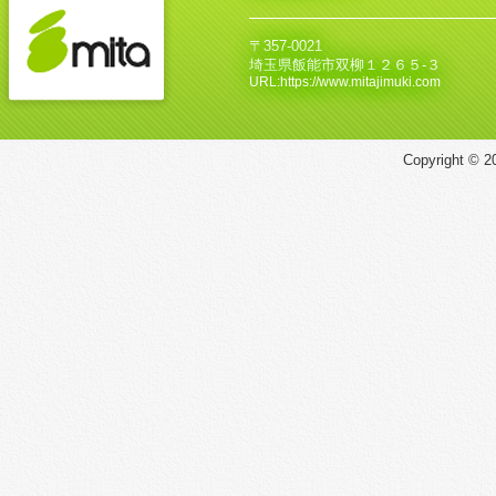
〒357-0021
埼玉県飯能市双柳１２６５‐３
URL:https://www.mitajimuki.com
Copyright © 20