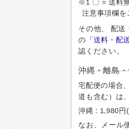
※1 〇 = 送料
注意事項欄を
その他、 配
の
「送料・配
認ください。
沖縄・離島・
宅配便の場合
道も含む）は
沖縄 : 1,980
なお、メール