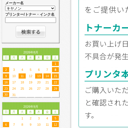
メーカー名
をご提供い
プリンター/トナー・インク名
トナーカ
お買い上げ
2026年8月
不具合が発
日
月
火
水
木
金
土
1
プリンタ
2
3
4
5
6
7
8
9
10
11
12
13
14
15
16
17
18
19
20
21
22
ご購入いた
23
24
25
26
27
28
29
30
31
と確認され
2026年9月
す。
日
月
火
水
木
金
土
1
2
3
4
5
6
7
8
9
10
11
12