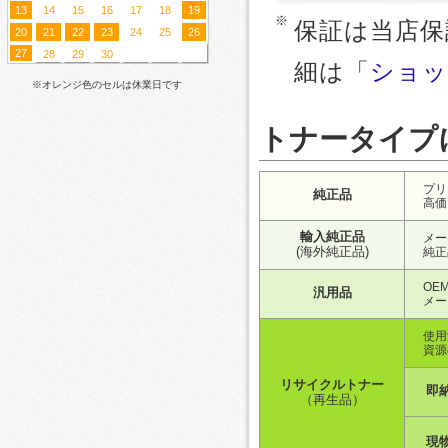
13
14
15
16
17
18
19
保証は当店保
20
21
22
23
24
25
26
27
28
29
30
細は「
ショッ
※オレンジ色のセルは休業日です
トナータイプ
プリ
純正品
高価
輸入純正品
メー
(海外純正品)
純正
OE
汎用品
メー
使用
資源
リサイクルトナー
即
（再生品）
現