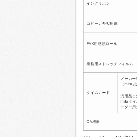
インクリボン
コピー / PPC用紙
FAX用感熱ロール
業務用ストレッチフィルム
メーカー
（mita
タイムカード
汎用品ま
mitaタ
ーダー用
OA機器