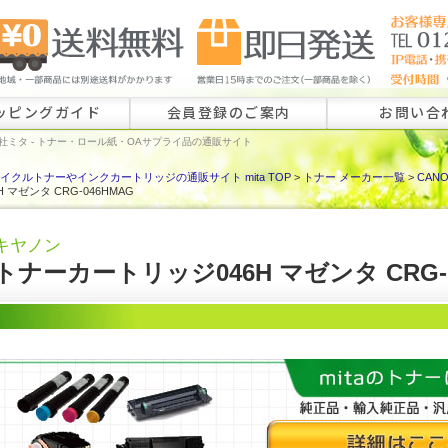
ッピングガイド
会員登録のご案内
お問い合
社ミタ - トナー・ロール紙・OAサプライ品の通販サイト
イクルトナーやインクカートリッジの通販サイト mita TOP
>
トナー メーカー一覧
>
CAN
ロール紙特注
6H マゼンタ CRG-046HMAG
ラベル特注の
キヤノン
その他のお問
トナーカートリッジ046H マゼンタ CRG-0