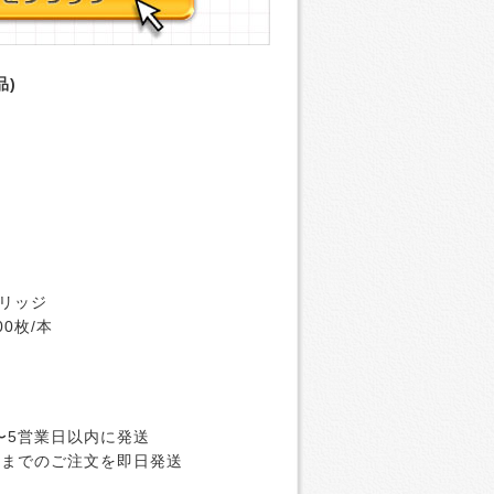
品)
トリッジ
00枚/本
タ
〜5営業日以内に発送
5時までのご注文を即日発送