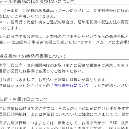
メール便商品の代金引換払いについて
「メール便」と記載のある商品（メール便商品）は、直接郵便受けに投函
支払いがご利用いただけません。
メール便商品で代金引換をご選択の場合は、通常宅配便へ配送方法を変更
いたします。
上記に該当するお客様は、お客様のご了承をいただいてからの発送手配と
欄」へ”追加送料了承済み”の旨ご記載いただけますと、スムーズに出荷
領収書やその他発行書類について
大学・官公庁・研究機関向けのお取り引きに必要な書類をご用意しておりま
書類が必要なお客様は当店までご連絡ください。
領収書につきまして、お支払い方法毎に取扱いが異なります。
詳細はショッピングガイドの
「領収書発行について」
よりご確認ください
出荷・お届け日について
当店営業日15時までのご注文は、その日のうちに出荷に向けた手配をす
営業日15時以降、または休業日にいただいたご注文につきましては、翌
商品お届け日時につきましては、原則として、お届け日が土・日曜、祝日
だいております。土・日・祝日のお届けをご希望のお客様は、購入手続き