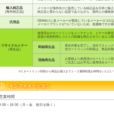
輸入純正品
メーカーが海外向けに販売している純正品を日本に輸入
(海外純正品)
純正品と変わらない品質でありながら、国内との価格差
OEM向けに各メーカーが製造しているメーカーロゴの
汎用品
メーカーブランドがついていないため、低価格ですが基
使用済みのカートリッジをメンテナンス、トナーの再充
資源の有効利用とコストの削減を両立させているエコ商
リサイクルトナー
再生作業を完了し、当社でストック
即納再生品
空カートリッジの回収は、商品到着
（再生品）
お客様より使用済のカートリッジ回
現物再生品
ご注文にはお手元に使用済みカート
※1 カートリッジ回収から商品お届けまで１～２週間程度お時間をいただ
営業時間
9:00～18:00（月～金、祝日を除く）