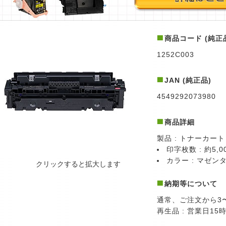
商品コード (純正
1252C003
JAN (純正品)
4549292073980
商品詳細
製品 : トナーカー
印字枚数 : 約5,0
カラー : マゼン
クリックすると拡大します
納期等について
通常、ご注文から3
再生品 : 営業日1