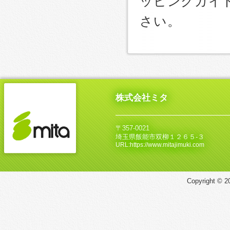
ッピングガイ
さい。
株式会社ミタ
〒357-0021
埼玉県飯能市双柳１２６５‐３
URL:https://www.mitajimuki.com
Copyright © 20