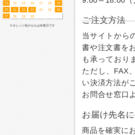
13
14
15
16
17
18
19
20
21
22
23
24
25
26
27
28
29
30
ご注文方法
※オレンジ色のセルは休業日です
当サイトから
書や注文書を
も承っており
ただし、FA
い決済方法が
お問合せ窓口
お届け先名
商品を確実に