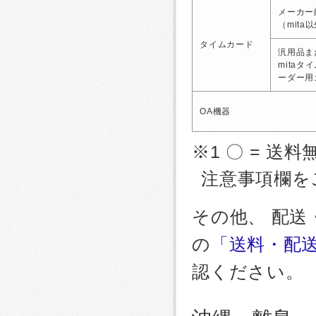
メーカー
（mita
タイムカード
汎用品ま
mitaタ
ーダー用
OA機器
※1 〇 = 送料
注意事項欄を
その他、 配
の
「送料・配
認ください。