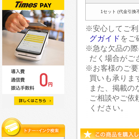
1セット (代金引換
※安心してご利
グガイド
をご
※急な欠品の際
だく場合がご
※お客様のご要
買いも承りま
また、掲載の
ご相談やご依
ください。