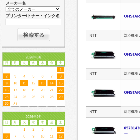
メーカー名
プリンター/トナー・インク名
OFIST
NTT
対応機種：O
OFIST
2026年8月
日
月
火
水
木
金
土
1
NTT
対応機種：O
2
3
4
5
6
7
8
9
10
11
12
13
14
15
16
17
18
19
20
21
22
OFIST
23
24
25
26
27
28
29
30
31
NTT
対応機種：O
2026年9月
日
月
火
水
木
金
土
05781
1
2
3
4
5
ー
6
7
8
9
10
11
12