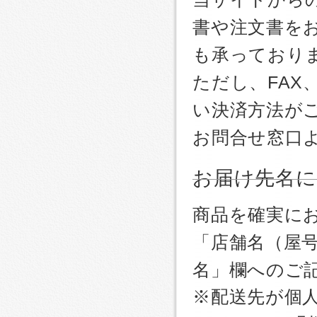
書や注文書を
も承っており
ただし、FA
い決済方法が
お問合せ窓口
お届け先名
商品を確実に
「店舗名（屋
名」欄へのご
※配送先が個