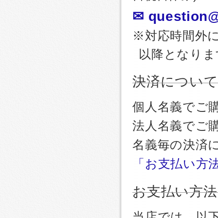
✉ question@
※対応時間外
以降となりま
決済につい
個人名義でご
法人名義でご
名義毎の決済
「お支払い方
お支払い方法
当店では、以