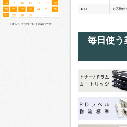
13
14
15
16
17
18
19
NTT
対応機種：N
20
21
22
23
24
25
26
27
28
29
30
※オレンジ色のセルは休業日です
毎日使う