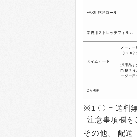
FAX用感熱ロール
業務用ストレッチフィルム
メーカー
（mita
タイムカード
汎用品ま
mitaタ
ーダー用
OA機器
※1 〇 = 送料
注意事項欄を
その他、 配