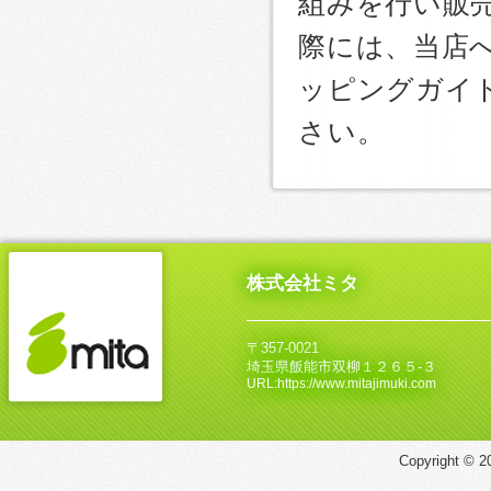
組みを行い販
際には、当店
ッピングガイ
さい。
株式会社ミタ
〒357-0021
埼玉県飯能市双柳１２６５‐３
URL:https://www.mitajimuki.com
Copyright © 20