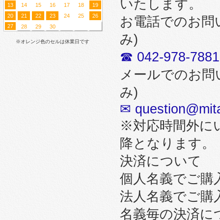
いたします。
13
14
15
16
17
18
19
20
21
22
23
24
25
26
お電話でのお問
27
28
29
30
み)
※オレンジ色のセルは休業日です
☎ 042-978-7881
メールでのお問
み)
✉ question@mita
※対応時間外に
降となります。
決済について
個人名義でご購
法人名義でご購
名義毎の決済に