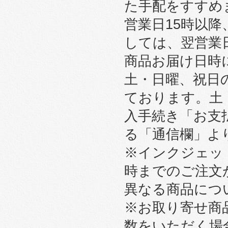
た手配をすすめ
営業日15時以
しては、翌営業
商品お届け日時
土・日曜、祝日
ております。土
入手続き「お支
る「通信欄」よ
※インクジェット
時までのご注文
異なる商品につ
※お取り寄せ商
数をいただく場