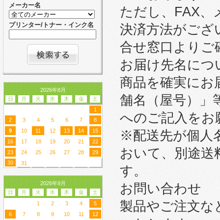
メーカー名
ただし、FAX
プリンター/トナー・インク名
決済方法がござ
合せ窓口よりご
お届け先名につ
商品を確実にお
2026年8月
舗名（屋号）」
日
月
火
水
木
金
土
1
へのご記入をお
2
3
4
5
6
7
8
9
10
11
12
13
14
15
※配送先が個人
16
17
18
19
20
21
22
おいて、別途送
23
24
25
26
27
28
29
30
31
す。
2026年9月
お問い合わせ
日
月
火
水
木
金
土
製品やご注文な
1
2
3
4
5
6
7
8
9
10
11
12