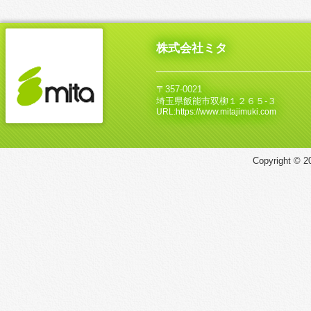
株式会社ミタ
〒357-0021
埼玉県飯能市双柳１２６５‐３
URL:https://www.mitajimuki.com
Copyright © 20