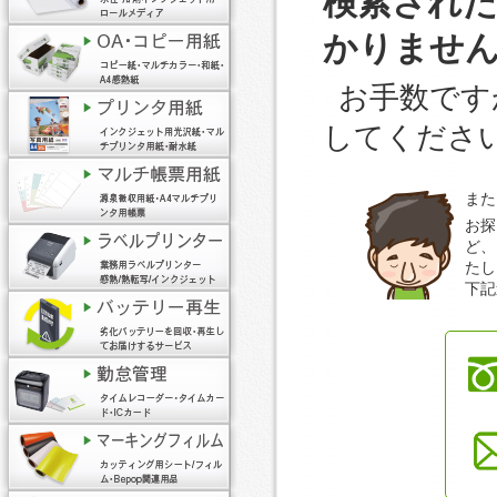
検索され
かりませ
お手数です
してくださ
また
お探
ど、
たし
下記