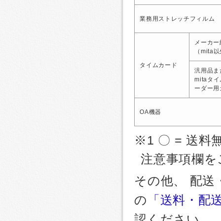
業務用ストレッチフィルム
メーカー
（mita
タイムカード
汎用品ま
mitaタ
ーダー用
OA機器
※1 〇 = 送料
注意事項欄を
その他、 配
の
「送料・配
認ください。