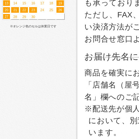
も承っており
13
14
15
16
17
18
19
20
21
22
23
24
25
26
ただし、FA
27
28
29
30
い決済方法が
※オレンジ色のセルは休業日です
お問合せ窓口
お届け先名
商品を確実に
「店舗名（屋
名」欄へのご
※配送先が個
において、別
います。