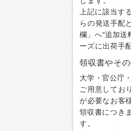
します。
上記に該当す
らの発送手配
欄」へ”追加送
ーズに出荷手
領収書やその
大学・官公庁
ご用意しており
が必要なお客
領収書につき
す。