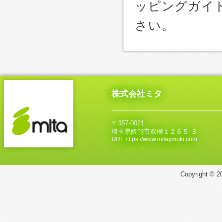
ッピングガイ
さい。
株式会社ミタ
〒357-0021
埼玉県飯能市双柳１２６５‐３
URL:https://www.mitajimuki.com
Copyright © 20