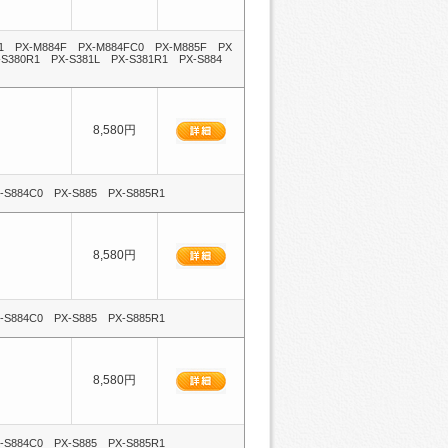
R1 PX-M884F PX-M884FC0 PX-M885F PX
-S380R1 PX-S381L PX-S381R1 PX-S884
8,580円
-S884C0 PX-S885 PX-S885R1
8,580円
-S884C0 PX-S885 PX-S885R1
8,580円
-S884C0 PX-S885 PX-S885R1