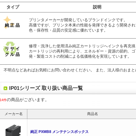
タイプ
説明
プリンタメーカーが開発しているブランドインクです。
純正品
高価ですが、プリンタ本来の性能を発揮できるよう開発され
色・保存性・品質の安定感に優れています。
修理・洗浄した使用済み純正カートリッジへインクを再充填
リサイ
カートリッジの再利用により、エネルギー・資源の節約、ゴ
クル品
発・製造コストの削減による低価格化を実現しています。
不明点などあればお気軽にお問い合わせください。 また、法人様のおまと
IP01シリーズ 取り扱い商品一覧
の商品がございます。
14件
メーカー名
商品名
純正 PXMB8 メンテナンスボックス