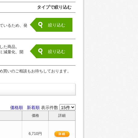
タイプで絞り込む
絞り込む
ているため、発
した商品。
絞り込む
ミ減量化、開
め買いのご相談もお待ちしております。
価格順
新着順
表示件数
価格
詳細
6,710円