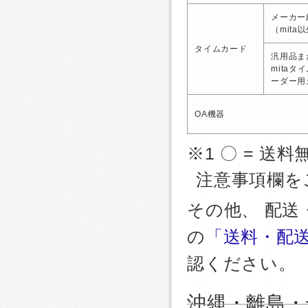
メーカー
（mita
タイムカード
汎用品ま
mitaタ
ーダー用
OA機器
※1 〇 = 送料
注意事項欄を
その他、 配
の
「送料・配
認ください。
沖縄・離島・