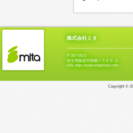
株式会社ミタ
〒357-0021
埼玉県飯能市双柳１２６５‐３
URL:https://www.mitajimuki.com
Copyright © 20