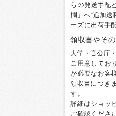
らの発送手配
欄」へ”追加送
ーズに出荷手
領収書やその
大学・官公庁
ご用意しており
が必要なお客
領収書につき
す。
詳細はショッ
ご確認くださ