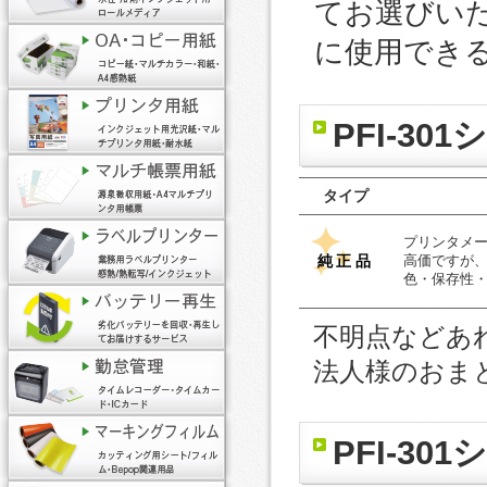
てお選びい
に使用でき
PFI-3
タイプ
プリンタメ
純正品
高価ですが
色・保存性
不明点などあ
法人様のおま
PFI-3