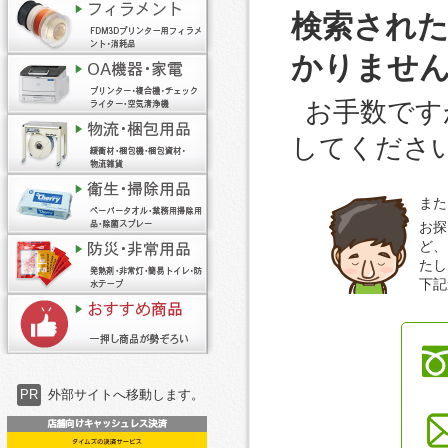
検索され
かりませ
お手数です
してくださ
また
お探
ど、
たし
下記
PR
外部サイトへ移動します。