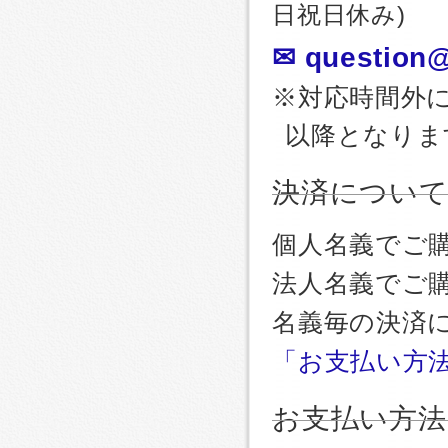
日祝日休み)
✉ question@
※対応時間外
以降となりま
決済につい
個人名義でご
法人名義でご
名義毎の決済
「お支払い方
お支払い方法