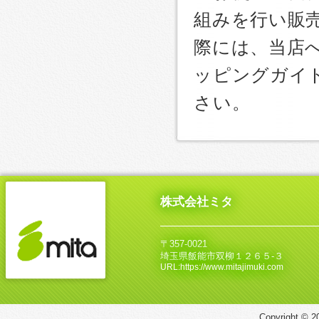
組みを行い販
際には、当店
ッピングガイ
さい。
株式会社ミタ
〒357-0021
埼玉県飯能市双柳１２６５‐３
URL:https://www.mitajimuki.com
Copyright © 20