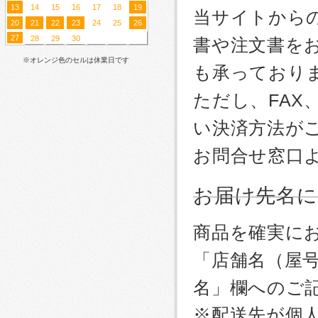
13
14
15
16
17
18
19
当サイトから
20
21
22
23
24
25
26
27
28
29
30
書や注文書を
※オレンジ色のセルは休業日です
も承っており
ただし、FA
い決済方法が
お問合せ窓口
お届け先名
商品を確実に
「店舗名（屋
名」欄へのご
※配送先が個