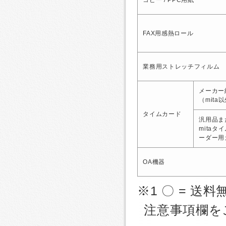
FAX用感熱ロール
業務用ストレッチフィルム
メーカー
（mita
タイムカード
汎用品ま
mitaタ
ーダー用
OA機器
※1 〇 = 送料
注意事項欄を