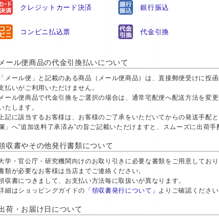
クレジットカード決済
銀行振込
コンビニ払込票
代金引換
メール便商品の代金引換払いについて
「メール便」と記載のある商品（メール便商品）は、直接郵便受けに投函
支払いがご利用いただけません。
メール便商品で代金引換をご選択の場合は、通常宅配便へ配送方法を変更
いたします。
上記に該当するお客様は、お客様のご了承をいただいてからの発送手配と
欄」へ”追加送料了承済み”の旨ご記載いただけますと、スムーズに出荷
領収書やその他発行書類について
大学・官公庁・研究機関向けのお取り引きに必要な書類をご用意しておりま
書類が必要なお客様は当店までご連絡ください。
領収書につきまして、お支払い方法毎に取扱いが異なります。
詳細はショッピングガイドの
「領収書発行について」
よりご確認ください
出荷・お届け日について