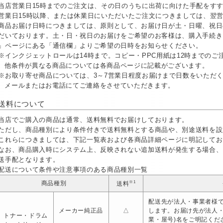
当店営業日15時までのご注文は、その日のうちに出荷に向けた手配をす
営業日15時以降、または休業日にいただいたご注文につきましては、翌
商品お届け日時につきましては、原則として、お届け日が土・日曜、祝日
だいております。土・日・祝日のお届けをご希望のお客様は、購入手続き
」ページにある「通信欄」よりご希望の日時をお知らせください。
※インクジェットロールは14時まで。コピー・PPC用紙は12時までの
他条件が異なる商品については各商品ページに記載がございます。
※お取り寄せ商品については、3～7営業日程度お届けまで日数をいただ
メールまたはお電話にてご連絡をさせていただきます。
送料について
当店でご購入の商品は通常、送料無料でお届けしております。
ただし、商品種別により条件付きで送料無料とする商品や、別途送料を設
これらにつきましては、下記一覧表および各商品詳細ページに明記してお
なお、商品購入時にシステム上、反映されない追加送料が発生する場合、
送手配となります。
配送について条件や注意事項のある商品種別一覧
※1
商品種別
送料
配送先が法人・事業者様で
メーカー純正品
△
します。お届け先が法人
トナー・ドラム
業・屋号)名をご明記くだ