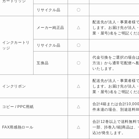
カートリッジ
リサイクル品
〇
配送先が法人・事業者様で
メーカー純正品
△
します。お届け先が法人
業・屋号)名をご明記くだ
インクカートリ
リサイクル品
〇
ッジ
代金引換をご選択の場合は
互換品
〇
方法）から通常宅配便へ
いたします。
配送先が法人・事業者様で
インクリボン
△
します。お届け先が法人
業・屋号)名をご明記くだ
合計4箱または合計10,0
コピー / PPC用紙
△
件未達の場合、別途送料88
合計12巻以上で送料無料で
FAX用感熱ロール
△
一部、[6巻入/箱]商品は
込)が発生します。