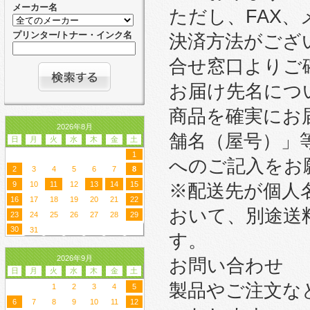
メーカー名
ただし、FAX
プリンター/トナー・インク名
決済方法がござ
合せ窓口よりご
お届け先名につ
商品を確実にお
2026年8月
舗名（屋号）」
日
月
火
水
木
金
土
1
へのご記入をお
2
3
4
5
6
7
8
9
10
11
12
13
14
15
※配送先が個人
16
17
18
19
20
21
22
おいて、別途送
23
24
25
26
27
28
29
30
31
す。
2026年9月
お問い合わせ
日
月
火
水
木
金
土
製品やご注文な
1
2
3
4
5
6
7
8
9
10
11
12