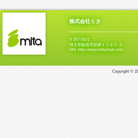
株式会社ミタ
〒357-0021
埼玉県飯能市双柳１２６５‐３
URL:https://www.mitajimuki.com
Copyright © 20