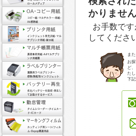
検索され
かりませ
お手数です
してくださ
また
お探
ど、
たし
下記