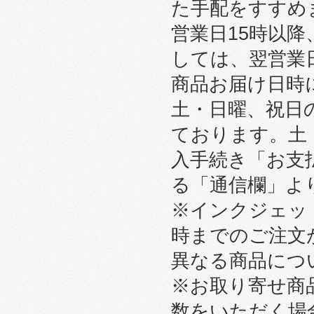
た手配をすすめ
営業日15時以
しては、翌営業
商品お届け日時
土・日曜、祝日
ております。土
入手続き「お支
る「通信欄」よ
※インクジェット
時までのご注文
異なる商品につ
※お取り寄せ商
数をいただく場