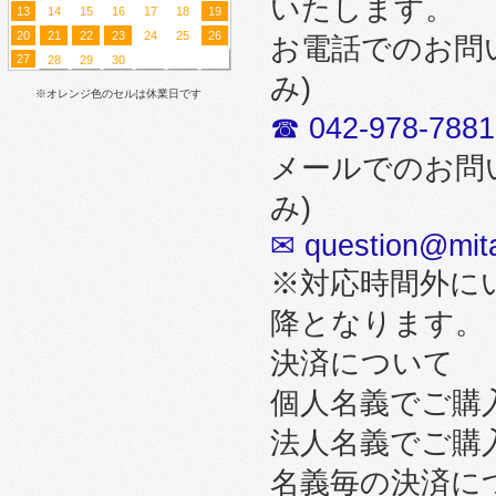
いたします。
13
14
15
16
17
18
19
20
21
22
23
24
25
26
お電話でのお問
27
28
29
30
み)
※オレンジ色のセルは休業日です
☎ 042-978-7881
メールでのお問
み)
✉ question@mita
※対応時間外に
降となります。
決済について
個人名義でご購
法人名義でご購
名義毎の決済に