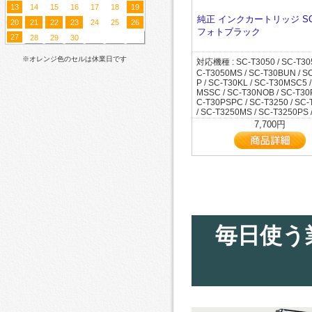
C-T5MRC8 / SC-T5MSRC / S
13
14
15
16
17
18
19
OPC5 / SC-T3POPC6 / SC-T3
C8 / SC-T5RC7 / SC-T7050 / 
SC-T3POPC8 / SC-T3POPC9 /
純正 インクカートリッジ SC
0C5 / SC-T7050H / SC-T70C3 
20
21
22
23
24
25
26
PRC7 / SC-T3PRC8 / SC-T505
フォトブラック
0PSPC / SC-T7250 / SC-T725
27
T5050C5 / SC-T5050H / SC-
28
29
30
C-T7250C9 / SC-T7250D / SC
/ SC-T50BUN / SC-T50C3 / S
DH / SC-T7250H / SC-T7250P
5 / SC-T50MSC3 / SC-T50MSC
※オレンジ色のセルは休業日です
7255 / SC-T7255C0 / SC-T72
対応機種 : SC-T3050 / SC-T305
T50MSSC / SC-T50PSPC / SC
-T7255DH / SC-T7255H / SC-
C-T3050MS / SC-T30BUN / S
SC-T5250C8 / SC-T5250C9 /
S / SC-T725DPS / SC-T72C6 
P / SC-T30KL / SC-T30MSC5 
0D / SC-T5250DH / SC-T5250
C7 / SC-T72DPS / SC-T72R1 
MSSC / SC-T30NOB / SC-T30
5250MS / SC-T5250PS / SC-T
R2 / SC-T72RC0 / SC-T72RC6
C-T30PSPC / SC-T3250 / SC
C-T5255C0 / SC-T5255D / SC
72RC9 / SC-T7DRC9 / SC-T
/ SC-T3250MS / SC-T3250PS 
DH / SC-T5255H / SC-T5255P
255 / SC-T3255C0 / SC-T3255
7,700円
525DC8 / SC-T525DC9 / SC-
T3255PS / SC-T32ARC0 / SC
S / SC-T52BUN / SC-T52C6 /
C0 / SC-T32BUN / SC-T32CFP
C7 / SC-T52DC6 / SC-T52DC7
32CRC0 / SC-T32KL / SC-T32
52DMC9 / SC-T52DMFP / SC
SC-T32MFC7 / SC-T32MFC8 /
/ SC-T52MFC6 / SC-T52MFC7 
MFC9 / SC-T32MFP / SC-T32
2MFC8 / SC-T52MFC9 / SC-T
SC-T32MSC6 / SC-T32MSC7 /
SC-T52MRC6 / SC-T52MSC6 
2MSC8 / SC-T32MSC9 / SC-
2MSC7 / SC-T52MSC8 / SC-
C / SC-T32NOB / SC-T32POP 
/ SC-T52MSSC / SC-T52R1 / 
2R1 / SC-T32R2 / SC-T32RC6
2 / SC-T52RC0 / SC-T52RC6 
2RC9 / SC-T3CADC3 / SC-T3
RC9 / SC-T5CRC8 / SC-T5DM
毎日使う
SC-T3CADC6 / SC-T3CADC7 
C-T5DMRC7 / SC-T5DMRC8 /
CADC8 / SC-T3CADC9 / SC-
DMSC5 / SC-T5DMSSC / SC
/ SC-T3CRC8 / SC-T3DMSSC 
/ SC-T5DRC8 / SC-T5DRC9 /
EMSSC / SC-T3MFP2 / SC-T3
MSSC / SC-T5MFP2 / SC-T5M
SC-T3MRC8 / SC-T3POPC3 /
C-T5MRC8 / SC-T5MSRC / S
OPC5 / SC-T3POPC6 / SC-T3
C8 / SC-T5RC7 / SC-T7050 / 
SC-T3POPC8 / SC-T3POPC9 /
0C5 / SC-T7050H / SC-T70C3 
PRC7 / SC-T3PRC8 / SC-T505
0PSPC / SC-T7250 / SC-T725
T5050C5 / SC-T5050H / SC-
C-T7250C9 / SC-T7250D / SC