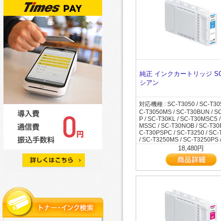
2MSC8 / SC-T32MSC9 / SC-
2MSC7 / SC-T52MSC8 / SC-
C / SC-T32NOB / SC-T32POP 
/ SC-T52MSSC / SC-T52R1 / 
2R1 / SC-T32R2 / SC-T32RC6
2 / SC-T52RC0 / SC-T52RC6 
2RC9 / SC-T3CADC3 / SC-T3
RC9 / SC-T5CRC8 / SC-T5DM
SC-T3CADC6 / SC-T3CADC7 
C-T5DMRC7 / SC-T5DMRC8 /
CADC8 / SC-T3CADC9 / SC-
DMSC5 / SC-T5DMSSC / SC
/ SC-T3CRC8 / SC-T3DMSSC 
/ SC-T5DRC8 / SC-T5DRC9 /
EMSSC / SC-T3MFP2 / SC-T3
MSSC / SC-T5MFP2 / SC-T5M
SC-T3MRC8 / SC-T3POPC3 /
C-T5MRC8 / SC-T5MSRC / S
OPC5 / SC-T3POPC6 / SC-T3
C8 / SC-T5RC7 / SC-T7050 / 
SC-T3POPC8 / SC-T3POPC9 /
純正 インクカートリッジ SC
0C5 / SC-T7050H / SC-T70C3 
PRC7 / SC-T3PRC8 / SC-T505
シアン
0PSPC / SC-T7250 / SC-T725
T5050C5 / SC-T5050H / SC-
C-T7250C9 / SC-T7250D / SC
/ SC-T50BUN / SC-T50C3 / S
DH / SC-T7250H / SC-T7250P
5 / SC-T50MSC3 / SC-T50MSC
7255 / SC-T7255C0 / SC-T72
対応機種 : SC-T3050 / SC-T305
T50MSSC / SC-T50PSPC / SC
-T7255DH / SC-T7255H / SC-
C-T3050MS / SC-T30BUN / S
SC-T5250C8 / SC-T5250C9 /
S / SC-T725DPS / SC-T72C6 
P / SC-T30KL / SC-T30MSC5 
0D / SC-T5250DH / SC-T5250
C7 / SC-T72DPS / SC-T72R1 
MSSC / SC-T30NOB / SC-T30
5250MS / SC-T5250PS / SC-T
R2 / SC-T72RC0 / SC-T72RC6
C-T30PSPC / SC-T3250 / SC
C-T5255C0 / SC-T5255D / SC
72RC9 / SC-T7DRC9 / SC-T
/ SC-T3250MS / SC-T3250PS 
DH / SC-T5255H / SC-T5255P
255 / SC-T3255C0 / SC-T3255
18,480円
525DC8 / SC-T525DC9 / SC-
T3255PS / SC-T32ARC0 / SC
S / SC-T52BUN / SC-T52C6 /
C0 / SC-T32BUN / SC-T32CFP
C7 / SC-T52DC6 / SC-T52DC7
32CRC0 / SC-T32KL / SC-T32
52DMC9 / SC-T52DMFP / SC
SC-T32MFC7 / SC-T32MFC8 /
/ SC-T52MFC6 / SC-T52MFC7 
MFC9 / SC-T32MFP / SC-T32
2MFC8 / SC-T52MFC9 / SC-T
SC-T32MSC6 / SC-T32MSC7 /
SC-T52MRC6 / SC-T52MSC6 
2MSC8 / SC-T32MSC9 / SC-
2MSC7 / SC-T52MSC8 / SC-
C / SC-T32NOB / SC-T32POP 
/ SC-T52MSSC / SC-T52R1 / 
2R1 / SC-T32R2 / SC-T32RC6
2 / SC-T52RC0 / SC-T52RC6 
2RC9 / SC-T3CADC3 / SC-T3
RC9 / SC-T5CRC8 / SC-T5DM