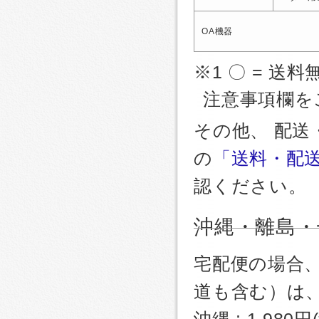
OA機器
※1 〇 = 送料
注意事項欄を
その他、 配
の
「送料・配
認ください。
沖縄・離島・
宅配便の場合
道も含む）は