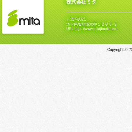
株式会社ミタ
〒357-0021
埼玉県飯能市双柳１２６５‐３
URL:https://www.mitajimuki.com
Copyright © 20