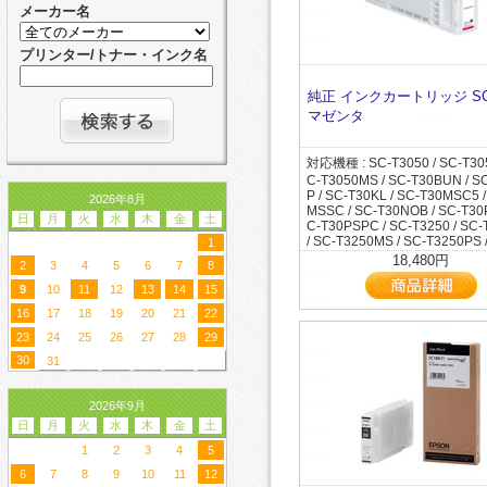
SC-T3CADC6 / SC-T3CADC7 
C-T5DMRC7 / SC-T5DMRC8 /
メーカー名
CADC8 / SC-T3CADC9 / SC-
DMSC5 / SC-T5DMSSC / SC
/ SC-T3CRC8 / SC-T3DMSSC 
/ SC-T5DRC8 / SC-T5DRC9 /
EMSSC / SC-T3MFP2 / SC-T3
MSSC / SC-T5MFP2 / SC-T5M
プリンター/トナー・インク名
SC-T3MRC8 / SC-T3POPC3 /
C-T5MRC8 / SC-T5MSRC / S
OPC5 / SC-T3POPC6 / SC-T3
C8 / SC-T5RC7 / SC-T7050 / 
SC-T3POPC8 / SC-T3POPC9 /
純正 インクカートリッジ SC
0C5 / SC-T7050H / SC-T70C3 
PRC7 / SC-T3PRC8 / SC-T505
マゼンタ
0PSPC / SC-T7250 / SC-T725
T5050C5 / SC-T5050H / SC-
C-T7250C9 / SC-T7250D / SC
/ SC-T50BUN / SC-T50C3 / S
DH / SC-T7250H / SC-T7250P
5 / SC-T50MSC3 / SC-T50MSC
7255 / SC-T7255C0 / SC-T72
対応機種 : SC-T3050 / SC-T305
T50MSSC / SC-T50PSPC / SC
-T7255DH / SC-T7255H / SC-
C-T3050MS / SC-T30BUN / S
SC-T5250C8 / SC-T5250C9 /
S / SC-T725DPS / SC-T72C6 
P / SC-T30KL / SC-T30MSC5 
2026年8月
0D / SC-T5250DH / SC-T5250
C7 / SC-T72DPS / SC-T72R1 
MSSC / SC-T30NOB / SC-T30
5250MS / SC-T5250PS / SC-T
日
月
火
水
木
金
土
R2 / SC-T72RC0 / SC-T72RC6
C-T30PSPC / SC-T3250 / SC
C-T5255C0 / SC-T5255D / SC
72RC9 / SC-T7DRC9 / SC-T
/ SC-T3250MS / SC-T3250PS 
1
DH / SC-T5255H / SC-T5255P
255 / SC-T3255C0 / SC-T3255
18,480円
525DC8 / SC-T525DC9 / SC-
2
3
4
5
6
7
8
T3255PS / SC-T32ARC0 / SC
S / SC-T52BUN / SC-T52C6 /
C0 / SC-T32BUN / SC-T32CFP
9
10
11
12
13
14
15
C7 / SC-T52DC6 / SC-T52DC7
32CRC0 / SC-T32KL / SC-T32
52DMC9 / SC-T52DMFP / SC
16
17
18
19
20
21
22
SC-T32MFC7 / SC-T32MFC8 /
/ SC-T52MFC6 / SC-T52MFC7 
MFC9 / SC-T32MFP / SC-T32
23
24
25
26
27
28
29
2MFC8 / SC-T52MFC9 / SC-T
SC-T32MSC6 / SC-T32MSC7 /
SC-T52MRC6 / SC-T52MSC6 
30
31
2MSC8 / SC-T32MSC9 / SC-
2MSC7 / SC-T52MSC8 / SC-
C / SC-T32NOB / SC-T32POP 
/ SC-T52MSSC / SC-T52R1 / 
2R1 / SC-T32R2 / SC-T32RC6
2 / SC-T52RC0 / SC-T52RC6 
2026年9月
2RC9 / SC-T3CADC3 / SC-T3
RC9 / SC-T5CRC8 / SC-T5DM
SC-T3CADC6 / SC-T3CADC7 
日
月
火
水
木
金
土
C-T5DMRC7 / SC-T5DMRC8 /
CADC8 / SC-T3CADC9 / SC-
DMSC5 / SC-T5DMSSC / SC
1
2
3
4
5
/ SC-T3CRC8 / SC-T3DMSSC 
/ SC-T5DRC8 / SC-T5DRC9 /
EMSSC / SC-T3MFP2 / SC-T3
6
7
8
9
10
11
12
MSSC / SC-T5MFP2 / SC-T5M
SC-T3MRC8 / SC-T3POPC3 /