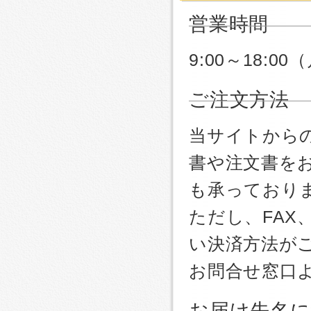
C7 / SC-T72DPS / SC-T72R1 
R2 / SC-T72RC0 / SC-T72RC6
営業時間
72RC9 / SC-T7DRC9 / SC-T
9:00～18:
ご注文方法
当サイトから
書や注文書を
も承っており
ただし、FA
い決済方法が
お問合せ窓口
お届け先名