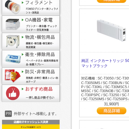
32CRC0 / SC-T32KL / SC-T32
SC-T32MFC7 / SC-T32MFC8 /
MFC9 / SC-T32MFP / SC-T32
SC-T32MSC6 / SC-T32MSC7 /
2MSC8 / SC-T32MSC9 / SC-
C / SC-T32NOB / SC-T32POP 
2R1 / SC-T32R2 / SC-T32RC6
2RC9 / SC-T3CADC3 / SC-T3
SC-T3CADC6 / SC-T3CADC7 
CADC8 / SC-T3CADC9 / SC-
/ SC-T3CRC8 / SC-T3DMSSC 
EMSSC / SC-T3MFP2 / SC-T3
SC-T3MRC8 / SC-T3POPC3 /
OPC5 / SC-T3POPC6 / SC-T3
SC-T3POPC8 / SC-T3POPC9 /
純正 インクカートリッジ SC
PRC7 / SC-T3PRC8 / SC-T505
マットブラック
T5050C5 / SC-T5050H / SC-
/ SC-T50BUN / SC-T50C3 / S
5 / SC-T50MSC3 / SC-T50MSC
対応機種 : SC-T3050 / SC-T305
T50MSSC / SC-T50PSPC / SC
C-T3050MS / SC-T30BUN / S
SC-T5250C8 / SC-T5250C9 /
P / SC-T30KL / SC-T30MSC5 
0D / SC-T5250DH / SC-T5250
MSSC / SC-T30NOB / SC-T30
5250MS / SC-T5250PS / SC-T
C-T30PSPC / SC-T3250 / SC
C-T5255C0 / SC-T5255D / SC
/ SC-T3250MS / SC-T3250PS 
DH / SC-T5255H / SC-T5255P
255 / SC-T3255C0 / SC-T3255
31,900円
525DC8 / SC-T525DC9 / SC-
T3255PS / SC-T32ARC0 / SC
S / SC-T52BUN / SC-T52C6 /
C0 / SC-T32BUN / SC-T32CFP
C7 / SC-T52DC6 / SC-T52DC7
PR
外部サイトへ移動します。
32CRC0 / SC-T32KL / SC-T32
52DMC9 / SC-T52DMFP / SC
SC-T32MFC7 / SC-T32MFC8 /
/ SC-T52MFC6 / SC-T52MFC7 
MFC9 / SC-T32MFP / SC-T32
2MFC8 / SC-T52MFC9 / SC-T
SC-T32MSC6 / SC-T32MSC7 /
SC-T52MRC6 / SC-T52MSC6 