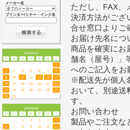
メーカー名
ただし、FAX
プリンター/トナー・インク名
決済方法がござ
合せ窓口よりご
お届け先名につ
商品を確実にお
2026年8月
舗名（屋号）」
日
月
火
水
木
金
土
1
へのご記入をお
2
3
4
5
6
7
8
9
10
11
12
13
14
15
※配送先が個人
16
17
18
19
20
21
22
おいて、別途送
23
24
25
26
27
28
29
30
31
す。
2026年9月
お問い合わせ
日
月
火
水
木
金
土
製品やご注文な
1
2
3
4
5
6
7
8
9
10
11
12