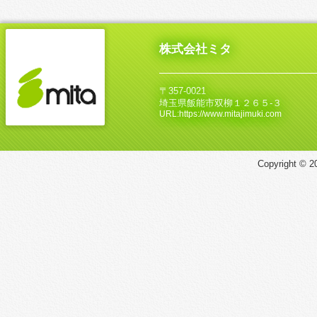
株式会社ミタ
〒357-0021
埼玉県飯能市双柳１２６５‐３
URL:https://www.mitajimuki.com
Copyright © 20