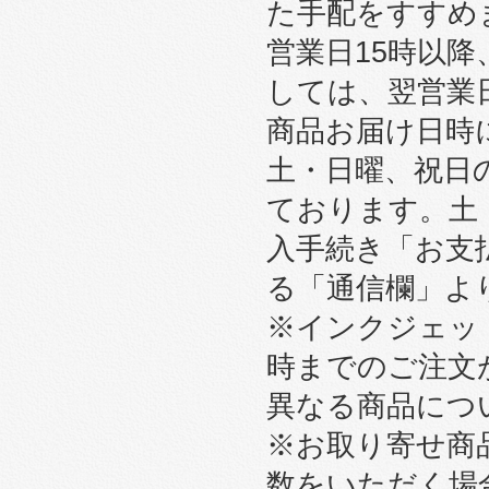
た手配をすすめ
営業日15時以
しては、翌営業
商品お届け日時
土・日曜、祝日
ております。土
入手続き「お支
る「通信欄」よ
※インクジェット
時までのご注文
異なる商品につ
※お取り寄せ商
数をいただく場