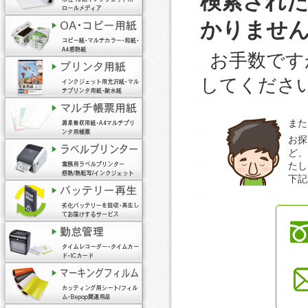
検索され
かりませ
お手数です
してくださ
また
お探
ど、
たし
下記