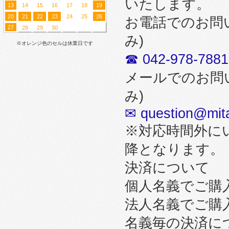
いたします。
13
14
15
16
17
18
19
20
21
22
23
24
25
26
お電話でのお問
27
28
29
30
み)
※オレンジ色のセルは休業日です
☎ 042-978-7881
メールでのお問
み)
✉ question@mita
※対応時間外に
降となります。
決済について
個人名義でご購
法人名義でご購
名義毎の決済に