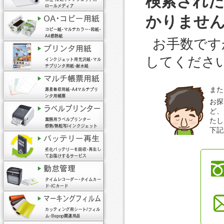
検索され
かりませ
お手数です
してくださ
また
お探
ど、
たし
下記