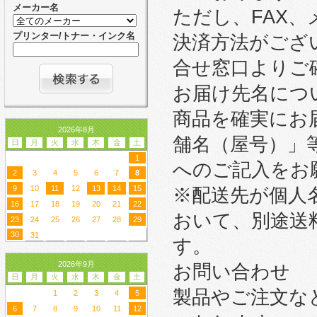
メーカー名
ただし、FAX
プリンター/トナー・インク名
決済方法がござ
合せ窓口よりご
お届け先名につ
商品を確実にお
2026年8月
舗名（屋号）」
日
月
火
水
木
金
土
1
へのご記入をお
2
3
4
5
6
7
8
9
10
11
12
13
14
15
※配送先が個人
16
17
18
19
20
21
22
おいて、別途送
23
24
25
26
27
28
29
30
31
す。
2026年9月
お問い合わせ
日
月
火
水
木
金
土
製品やご注文な
1
2
3
4
5
6
7
8
9
10
11
12