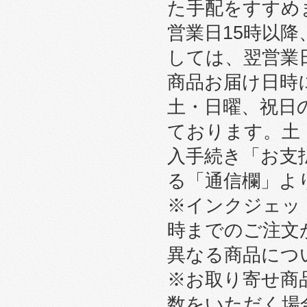
た手配をすすめ
営業日15時以
しては、翌営業
商品お届け日時
土・日曜、祝日
ております。土
入手続き「お支
る「通信欄」よ
※インクジェット
時までのご注文
異なる商品につ
※お取り寄せ商
数をいただく場