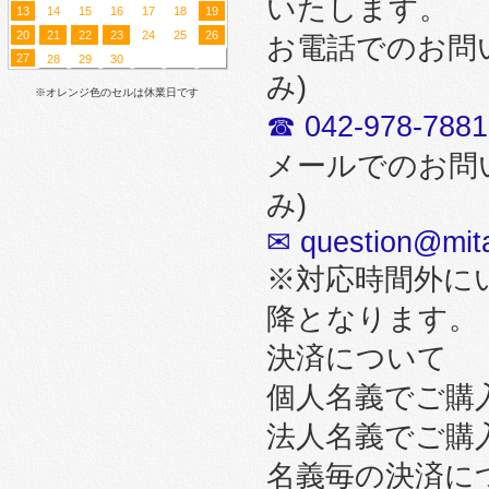
いたします。
13
14
15
16
17
18
19
20
21
22
23
24
25
26
お電話でのお問
27
28
29
30
み)
※オレンジ色のセルは休業日です
☎ 042-978-7881
メールでのお問
み)
✉ question@mita
※対応時間外に
降となります。
決済について
個人名義でご購
法人名義でご購
名義毎の決済に