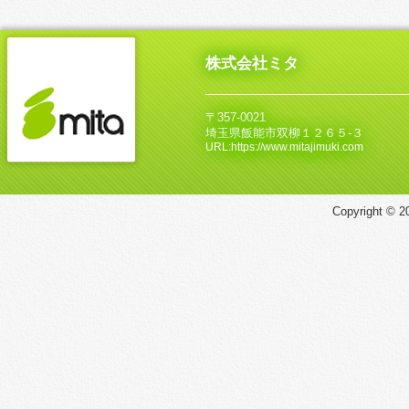
株式会社ミタ
〒357-0021
埼玉県飯能市双柳１２６５‐３
URL:https://www.mitajimuki.com
Copyright © 20