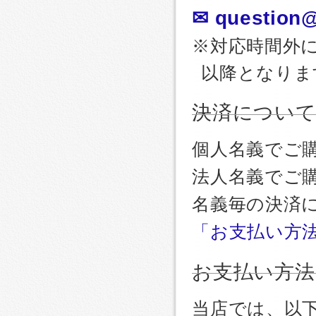
✉ question@
※対応時間外
以降となりま
決済につい
個人名義でご
法人名義でご
名義毎の決済
「お支払い方
お支払い方法
当店では、以