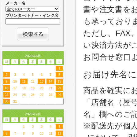
メーカー名
書や注文書を
プリンター/トナー・インク名
も承っており
ただし、FA
い決済方法が
お問合せ窓口
2026年8月
日
月
火
水
木
金
土
1
お届け先名
2
3
4
5
6
7
8
9
10
11
12
13
14
15
商品を確実に
16
17
18
19
20
21
22
23
24
25
26
27
28
29
「店舗名（屋
30
31
名」欄へのご
2026年9月
日
月
火
水
木
金
土
※配送先が個
1
2
3
4
5
6
7
8
9
10
11
12