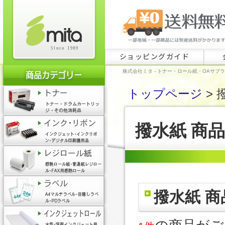
ショッピングガイド
株式会社ミタ - トナー・ロール紙・OAサプ
トップページ
> 
撥水紙 商
撥水紙 商