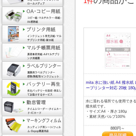
の商品がご
1件
mita 水に強い紙 A4 撥水紙
ープリンター対応 20枚 180
水に濡れる場所でも使用でき
撥水紙です。
・サイズ:A4 ・厚さ:180μ
・素材:天然パルプ100%
880円～