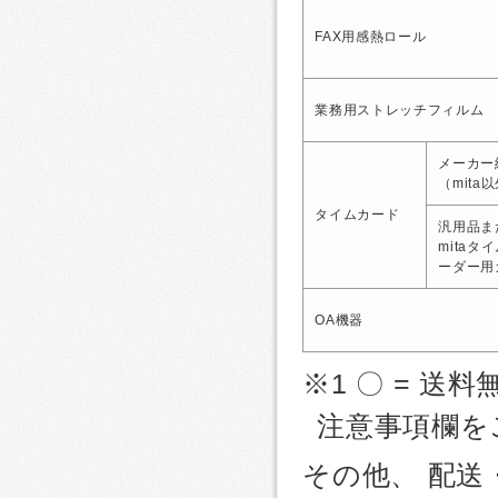
FAX用感熱ロール
業務用ストレッチフィルム
メーカー
（mita
タイムカード
汎用品ま
mitaタ
ーダー用
OA機器
※1 〇 = 送料
注意事項欄を
その他、 配