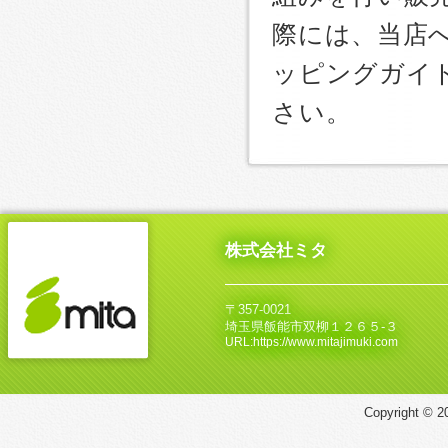
際には、当店
ッピングガイ
さい。
株式会社ミタ
〒357-0021
埼玉県飯能市双柳１２６５‐３
URL:https://www.mitajimuki.com
Copyright © 20