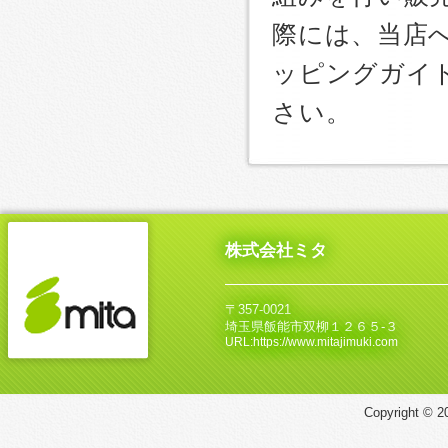
際には、当店
ッピングガイ
さい。
株式会社ミタ
〒357-0021
埼玉県飯能市双柳１２６５‐３
URL:https://www.mitajimuki.com
Copyright © 20