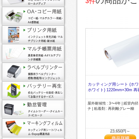
の商品がご
3件
カッティング用シート (ホワ
ホワイト) 1220mm×30m 
屋外耐候性 : 3〜4年 | 紙管内径 
チ | 粘着剤 : 再剥離グレー糊
23,650円～