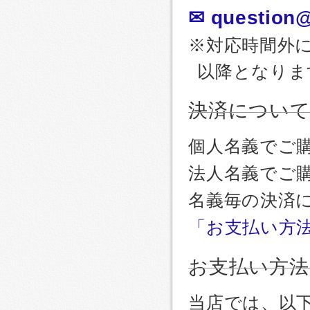
✉ question@
※対応時間外
以降となりま
決済につい
個人名義でご
法人名義でご
名義毎の決済
「お支払い方
お支払い方法
当店では、以