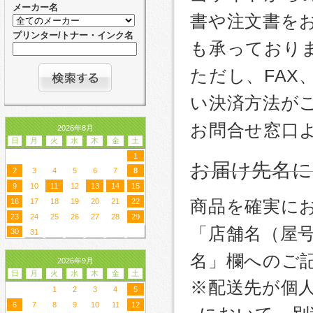
メーカー名
書や注文書を
プリンター/トナー・インク名
も承っており
ただし、FA
い決済方法が
お問合せ窓口
2026年8月
日
月
火
水
木
金
土
1
お届け先名
2
3
4
5
6
7
8
9
10
11
12
13
14
15
商品を確実に
16
17
18
19
20
21
22
23
24
25
26
27
28
29
「店舗名（屋
30
31
名」欄へのご
2026年9月
日
月
火
水
木
金
土
※配送先が個
1
2
3
4
5
6
7
8
9
10
11
12