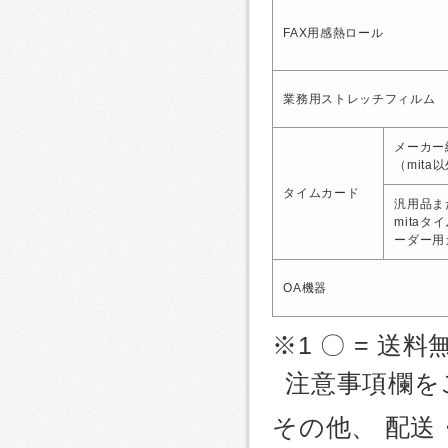
FAX用感熱ロール
業務用ストレッチフィルム
メーカー
（mita
タイムカード
汎用品ま
mitaタ
ーダー用
OA機器
※1 〇 = 送料
注意事項欄を
その他、 配