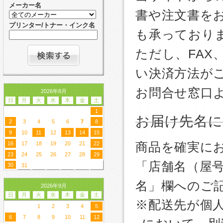
メーカー名
書や注文書を
プリンター/トナー・インク名
も承っており
ただし、FA
い決済方法が
お問合せ窓口
2026年8月
日
月
火
水
木
金
土
1
お届け先名
2
3
4
5
6
7
8
9
10
11
12
13
14
15
商品を確実に
16
17
18
19
20
21
22
23
24
25
26
27
28
29
「店舗名（屋
30
31
名」欄へのご
2026年9月
日
月
火
水
木
金
土
※配送先が個
1
2
3
4
5
6
7
8
9
10
11
12