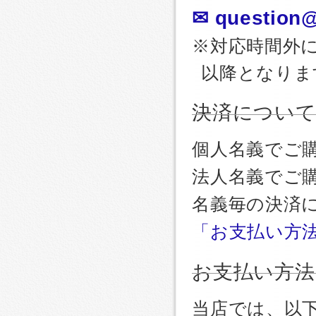
✉ question@
※対応時間外
以降となりま
決済につい
個人名義でご
法人名義でご
名義毎の決済
「お支払い方
お支払い方法
当店では、以