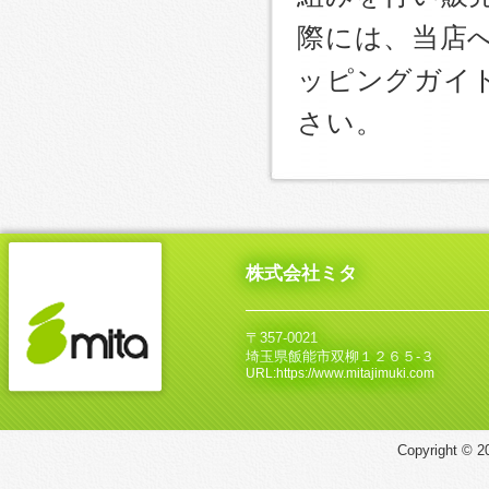
際には、当店
ッピングガイ
さい。
株式会社ミタ
〒357-0021
埼玉県飯能市双柳１２６５‐３
URL:https://www.mitajimuki.com
Copyright © 20