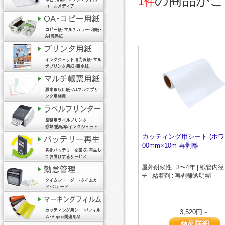
の商品がご
1件
カッティング用シート (ホワイ
00mm×10m 再剥離
屋外耐候性 : 3〜4年 | 紙管内径 
チ | 粘着剤 : 再剥離透明糊
3,520円～