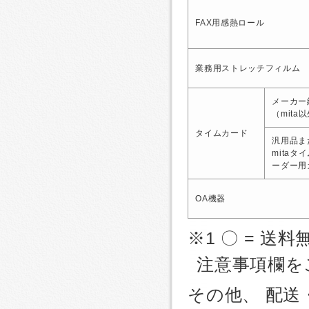
FAX用感熱ロール
業務用ストレッチフィルム
メーカー
（mita
タイムカード
汎用品ま
mitaタ
ーダー用
OA機器
※1 〇 = 送料
注意事項欄を
その他、 配