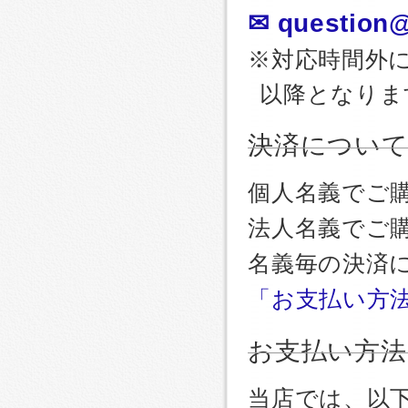
✉ question@
※対応時間外
以降となりま
決済につい
個人名義でご
法人名義でご
名義毎の決済
「お支払い方
お支払い方法
当店では、以