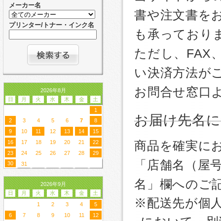
メーカー名
書や注文書を
プリンター/トナー・インク名
も承っており
ただし、FA
い決済方法が
お問合せ窓口
2026年8月
日
月
火
水
木
金
土
1
お届け先名
2
3
4
5
6
7
8
9
10
11
12
13
14
15
商品を確実に
16
17
18
19
20
21
22
23
24
25
26
27
28
29
「店舗名（屋
30
31
名」欄へのご
2026年9月
日
月
火
水
木
金
土
※配送先が個
1
2
3
4
5
6
7
8
9
10
11
12