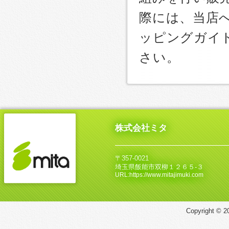
際には、当店
ッピングガイ
さい。
株式会社ミタ
〒357-0021
埼玉県飯能市双柳１２６５‐３
URL:https://www.mitajimuki.com
Copyright © 20