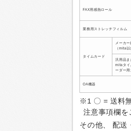
FAX用感熱ロール
業務用ストレッチフィルム
メーカー
（mita
タイムカード
汎用品ま
mitaタ
ーダー用
OA機器
※1 〇 = 送料
注意事項欄を
その他、 配