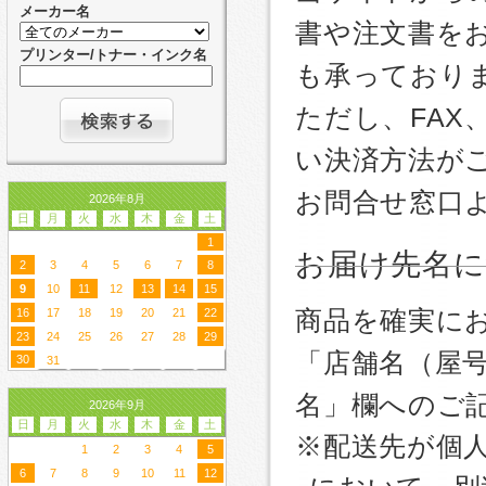
メーカー名
書や注文書を
プリンター/トナー・インク名
も承っており
ただし、FA
い決済方法が
お問合せ窓口
2026年8月
日
月
火
水
木
金
土
1
お届け先名
2
3
4
5
6
7
8
9
10
11
12
13
14
15
商品を確実に
16
17
18
19
20
21
22
23
24
25
26
27
28
29
「店舗名（屋
30
31
名」欄へのご
2026年9月
日
月
火
水
木
金
土
※配送先が個
1
2
3
4
5
6
7
8
9
10
11
12