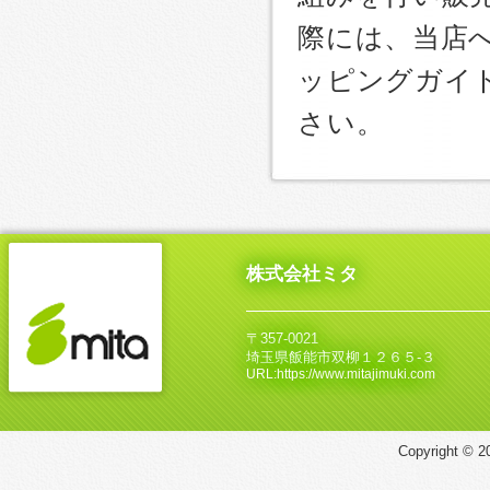
際には、当店
ッピングガイ
さい。
株式会社ミタ
〒357-0021
埼玉県飯能市双柳１２６５‐３
URL:https://www.mitajimuki.com
Copyright © 20