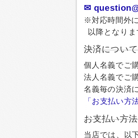
✉ question@
※対応時間外
以降となりま
決済につい
個人名義でご
法人名義でご
名義毎の決済
「お支払い方
お支払い方法
当店では、以