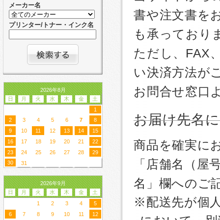
メーカー名
書や注文書を
プリンター/トナー・インク名
も承っており
ただし、FA
い決済方法が
お問合せ窓口
2026年8月
日
月
火
水
木
金
土
1
お届け先名
2
3
4
5
6
7
8
9
10
11
12
13
14
15
商品を確実に
16
17
18
19
20
21
22
23
24
25
26
27
28
29
「店舗名（屋
30
31
名」欄へのご
2026年9月
日
月
火
水
木
金
土
※配送先が個
1
2
3
4
5
6
7
8
9
10
11
12