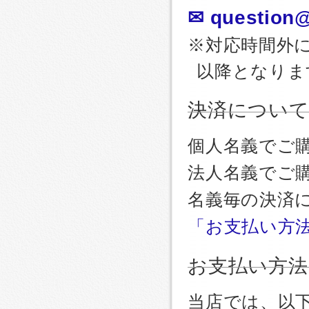
✉ question@
※対応時間外
以降となりま
決済につい
個人名義でご
法人名義でご
名義毎の決済
「お支払い方
お支払い方法
当店では、以