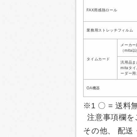
FAX用感熱ロール
業務用ストレッチフィルム
メーカー
（mita
タイムカード
汎用品ま
mitaタ
ーダー用
OA機器
※1 〇 = 送料
注意事項欄を
その他、 配