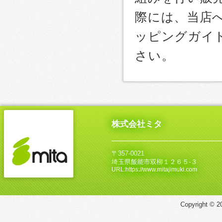
際には、当店
ッピングガイ
さい。
株式会社ミタ
〒357-0021
埼玉県飯能市双柳１２６５‐３
URL:https://www.mitajimuki.com
Copyright © 20