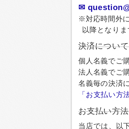
✉ question@
※対応時間外
以降となりま
決済につい
個人名義でご
法人名義でご
名義毎の決済
「お支払い方
お支払い方法
当店では、以