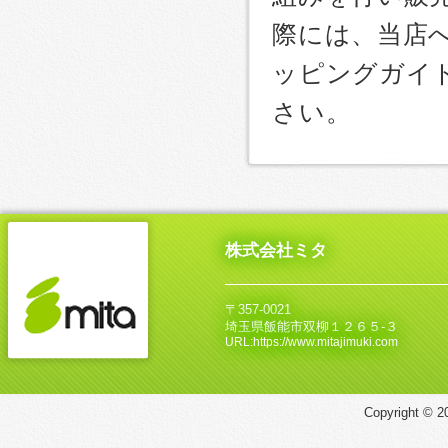
際には、当店
ッピングガイ
さい。
株式会社ミタ
〒357-0021
埼玉県飯能市双柳１２６５‐３
URL:https://www.mitajimuki.com
Copyright © 20