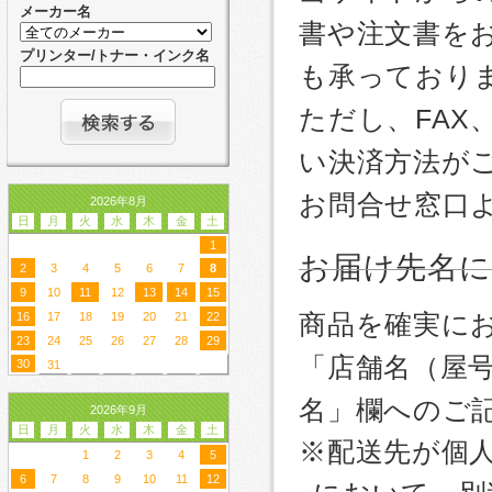
メーカー名
書や注文書を
プリンター/トナー・インク名
も承っており
ただし、FA
い決済方法が
お問合せ窓口
2026年8月
日
月
火
水
木
金
土
1
お届け先名
2
3
4
5
6
7
8
9
10
11
12
13
14
15
商品を確実に
16
17
18
19
20
21
22
23
24
25
26
27
28
29
「店舗名（屋
30
31
名」欄へのご
2026年9月
日
月
火
水
木
金
土
※配送先が個
1
2
3
4
5
6
7
8
9
10
11
12