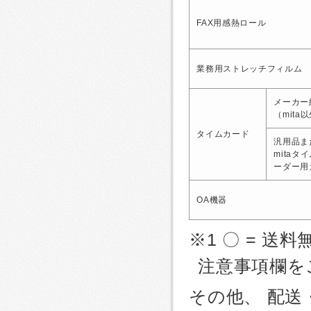
FAX用感熱ロール
業務用ストレッチフィルム
メーカー
（mita
タイムカード
汎用品ま
mitaタ
ーダー用
OA機器
※1 〇 = 送料
注意事項欄を
その他、 配