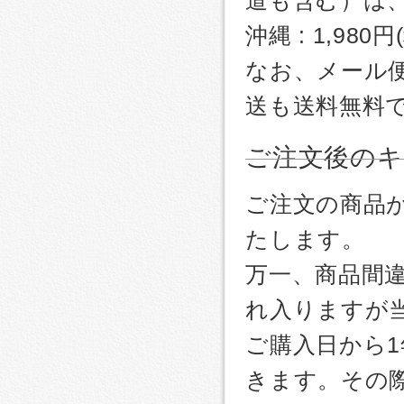
道も含む）は
沖縄 : 1,980
なお、メール
送も送料無料
ご注文後のキ
ご注文の商品
たします。
万一、商品間
れ入りますが
ご購入日から
きます。その