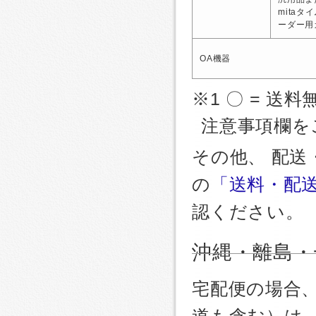
mitaタ
ーダー用
OA機器
※1 〇 = 送料
注意事項欄を
その他、 配
の
「送料・配
認ください。
沖縄・離島・
宅配便の場合