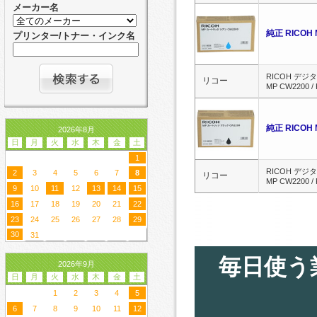
メーカー名
純正 RICOH
プリンター/トナー・インク名
RICOH デジタ
リコー
MP CW2200 /
純正 RICOH
2026年8月
日
月
火
水
木
金
土
1
RICOH デジタ
2
3
4
5
6
7
8
リコー
MP CW2200 /
9
10
11
12
13
14
15
16
17
18
19
20
21
22
23
24
25
26
27
28
29
30
31
毎日使う
2026年9月
日
月
火
水
木
金
土
1
2
3
4
5
6
7
8
9
10
11
12