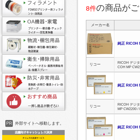
の商品がご
8件
メーカー名
純正 RICO
RICOH デジタ
リコー
COH MP CW22
純正 RICOH
RICOH デジタ
リコー
MP CW2200 /
PR
外部サイトへ移動します。
純正 RICOH