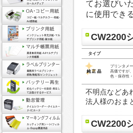
てお選びい
に使用でき
CW220
タイプ
プリンタメ
純正品
高価ですが
色・保存性
不明点などあ
法人様のおま
CW220