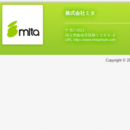
株式会社ミタ
〒357-0021
埼玉県飯能市双柳１２６５‐３
URL:https://www.mitajimuki.com
Copyright © 20