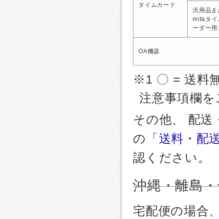
タイムカード
汎用品ま
mitaタ
ーダー用
OA機器
※1 〇 = 送料
注意事項欄を
その他、 配
の
「送料・配
認ください。
沖縄・離島・
宅配便の場合