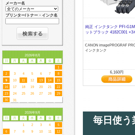
メーカー名
プリンター/トナー・インク名
純正 インクタンク PFI-G1M
ットブラック 4182C001 ×3
CANON imagePROGRAF PR
インクタンク
2026年8月
日
月
火
水
木
金
土
1
6,160円
2
3
4
5
6
7
8
9
10
11
12
13
14
15
16
17
18
19
20
21
22
23
24
25
26
27
28
29
30
31
2026年9月
毎日使う
日
月
火
水
木
金
土
1
2
3
4
5
6
7
8
9
10
11
12