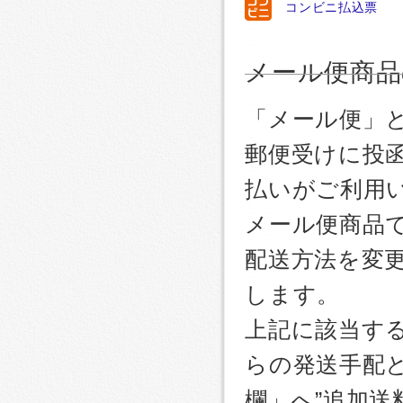
コンビニ払込票
メール便商品
「メール便」
郵便受けに投
払いがご利用
メール便商品
配送方法を変更
します。
上記に該当す
らの発送手配
欄」へ”追加送