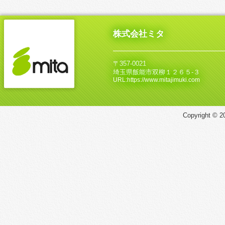
株式会社ミタ
〒357-0021
埼玉県飯能市双柳１２６５‐３
URL:https://www.mitajimuki.com
Copyright © 20