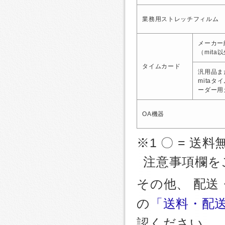
業務用ストレッチフィルム
メーカー
（mita
タイムカード
汎用品ま
mitaタ
ーダー用
OA機器
※1 〇 = 送料
注意事項欄を
その他、 配
の
「送料・配
認ください。