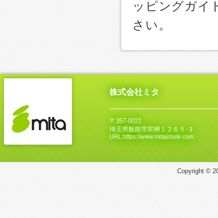
ッピングガイ
さい。
株式会社ミタ
〒357-0021
埼玉県飯能市双柳１２６５‐３
URL:https://www.mitajimuki.com
Copyright © 20