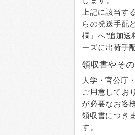
します。
上記に該当す
らの発送手配
欄」へ”追加送
ーズに出荷手
領収書やその
大学・官公庁
ご用意しており
が必要なお客
領収書につき
す。