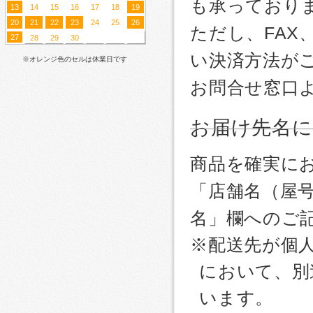
も承っており
13
14
15
16
17
18
19
20
21
22
23
24
25
26
ただし、FA
27
28
29
30
い決済方法が
※オレンジ色のセルは休業日です
お問合せ窓口
お届け先名
商品を確実に
「店舗名（屋
名」欄へのご
※配送先が個
において、別
います。