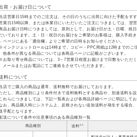
出荷・お届け日について
当店営業日15時までのご注文は、その日のうちに出荷に向けた手配をす
営業日15時以降、または休業日にいただいたご注文につきましては、翌
商品お届け日時につきましては、原則として、お届け日が土・日曜、祝日
だいております。土・日・祝日のお届けをご希望のお客様は、購入手続き
」ページにある「通信欄」よりご希望の日時をお知らせください。
※インクジェットロールは14時まで。コピー・PPC用紙は12時までの
他条件が異なる商品については各商品ページに記載がございます。
※お取り寄せ商品については、3～7営業日程度お届けまで日数をいただ
メールまたはお電話にてご連絡をさせていただきます。
送料について
当店でご購入の商品は通常、送料無料でお届けしております。
ただし、商品種別により条件付きで送料無料とする商品や、別途送料を設
これらにつきましては、下記一覧表および各商品詳細ページに明記してお
なお、商品購入時にシステム上、反映されない追加送料が発生する場合、
送手配となります。
配送について条件や注意事項のある商品種別一覧
※1
商品種別
送料