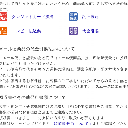
安心して当サイトをご利用いただくため、商品購入前に各お支払方法の詳
ます。
クレジットカード決済
銀行振込
コンビニ払込票
代金引換
メール便商品の代金引換払いについて
「メール便」と記載のある商品（メール便商品）は、直接郵便受けに投函
支払いがご利用いただけません。
メール便商品で代金引換をご選択の場合は、通常宅配便へ配送方法を変更
いたします。
上記に該当するお客様は、お客様のご了承をいただいてからの発送手配と
欄」へ”追加送料了承済み”の旨ご記載いただけますと、スムーズに出荷
領収書やその他発行書類について
大学・官公庁・研究機関向けのお取り引きに必要な書類をご用意しておりま
書類が必要なお客様は当店までご連絡ください。
領収書につきまして、お支払い方法毎に取扱いが異なります。
詳細はショッピングガイドの
「領収書発行について」
よりご確認ください