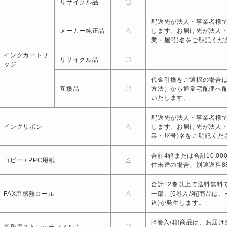
リサイクル品
〇
配送先が法人・事業者様で
メーカー純正品
△
します。お届け先が法人
業・屋号)名をご明記くだ
インクカートリ
リサイクル品
〇
ッジ
代金引換をご選択の場合は
互換品
〇
方法）から通常宅配便へ
いたします。
配送先が法人・事業者様で
インクリボン
△
します。お届け先が法人
業・屋号)名をご明記くだ
合計4箱または合計10,0
コピー / PPC用紙
△
件未達の場合、別途送料88
合計12巻以上で送料無料で
FAX用感熱ロール
△
一部、[6巻入/箱]商品は
込)が発生します。
[6巻入/箱]商品は、お