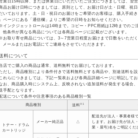
営業日15時以降、または休業日にいただいたご注文につきましては、翌
商品お届け日時につきましては、原則として、お届け日が土・日曜、祝日
だいております。土・日・祝日のお届けをご希望のお客様は、購入手続き
」ページにある「通信欄」よりご希望の日時をお知らせください。
※インクジェットロールは14時まで。コピー・PPC用紙は12時までの
他条件が異なる商品については各商品ページに記載がございます。
※お取り寄せ商品については、3～7営業日程度お届けまで日数をいただ
メールまたはお電話にてご連絡をさせていただきます。
送料について
当店でご購入の商品は通常、送料無料でお届けしております。
ただし、商品種別により条件付きで送料無料とする商品や、別途送料を設
これらにつきましては、下記一覧表および各商品詳細ページに明記してお
なお、商品購入時にシステム上、反映されない追加送料が発生する場合、
送手配となります。
配送について条件や注意事項のある商品種別一覧
※1
商品種別
送料
配送先が法人・事業者様で
メーカー純正品
△
します。お届け先が法人
トナー・ドラム
業・屋号)名をご明記くだ
カートリッジ