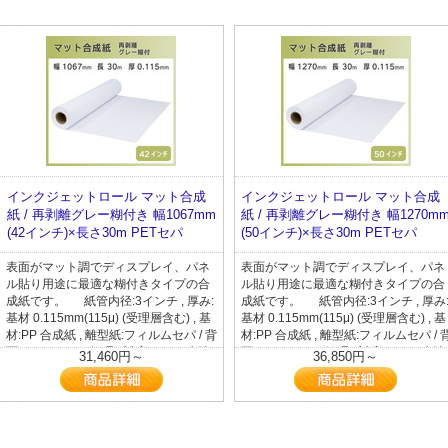
インクジェットロール マット合成
インクジェットロール マット合成
紙 / 再剥離グレー糊付き 幅1067mm
紙 / 再剥離グレー糊付き 幅1270m
(42インチ)×長さ30m PETセパ
(50インチ)×長さ30m PETセパ
表面がマット調でディスプレイ、パネ
表面がマット調でディスプレイ、パネ
ル貼り用途に最適な糊付きタイプの合
ル貼り用途に最適な糊付きタイプの合
成紙です。 紙管内径:3インチ , 厚み:
成紙です。 紙管内径:3インチ , 厚み
基材 0.115mm(115μ) (受理層含む) , 基
基材 0.115mm(115μ) (受理層含む) , 基
材:PP 合成紙 , 離型紙:フィルムセパ / 背
材:PP 合成紙 , 離型紙:フィルムセパ / 
面マットコート処理 , 対応インク:水性
面マットコート処理 , 対応インク:水性
31,460円～
36,850円～
染料、水性顔料
染料、水性顔料