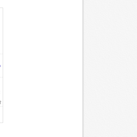
m
:
背