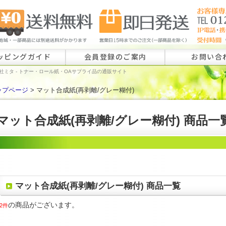
ッピングガイド
会員登録のご案内
お問い合
社ミタ - トナー・ロール紙・OAサプライ品の通販サイト
ップページ
> マット合成紙(再剥離/グレー糊付)
ロール紙特注
ラベル特注の
マット合成紙(再剥離/グレー糊付) 商品一
その他のお問
マット合成紙(再剥離/グレー糊付) 商品一覧
の商品がございます。
2件