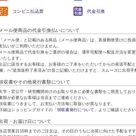
コンビニ払込票
代金引換
メール便商品の代金引換払いについて
「メール便」と記載のある商品（メール便商品）は、直接郵便受けに投函
支払いがご利用いただけません。
メール便商品で代金引換をご選択の場合は、通常宅配便へ配送方法を変更
いたします。
上記に該当するお客様は、お客様のご了承をいただいてからの発送手配と
欄」へ”追加送料了承済み”の旨ご記載いただけますと、スムーズに出荷
領収書やその他発行書類について
大学・官公庁・研究機関向けのお取り引きに必要な書類をご用意しておりま
書類が必要なお客様は当店までご連絡ください。
領収書につきまして、お支払い方法毎に取扱いが異なります。
詳細はショッピングガイドの
「領収書発行について」
よりご確認ください
出荷・お届け日について
当店営業日15時までのご注文は、その日のうちに出荷に向けた手配をす