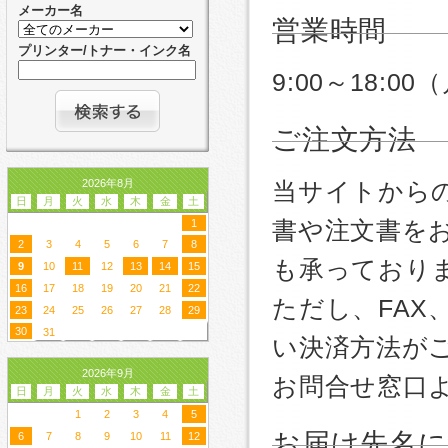
メーカー名
営業時間
プリンター/トナー・インク名
9:00～18:
ご注文方法
2026年8月
当サイトから
日
月
火
水
木
金
土
書や注文書を
1
2
3
4
5
6
7
8
も承っており
9
10
11
12
13
14
15
16
17
18
19
20
21
22
ただし、FA
23
24
25
26
27
28
29
30
31
い決済方法が
2026年9月
お問合せ窓口
日
月
火
水
木
金
土
1
2
3
4
5
お届け先名
6
7
8
9
10
11
12