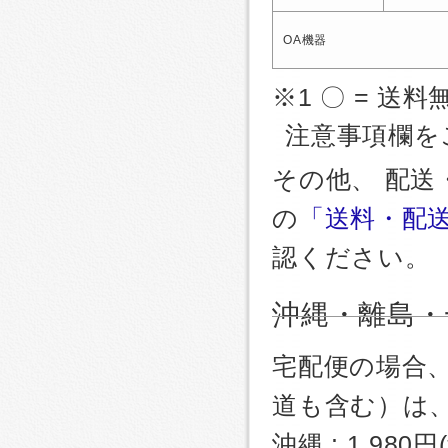
OA機器
※1 〇 = 送料
注意事項欄を
その他、 配
の
「送料・配
認ください。
沖縄・離島・
宅配便の場合
道も含む）は
沖縄 : 1,980