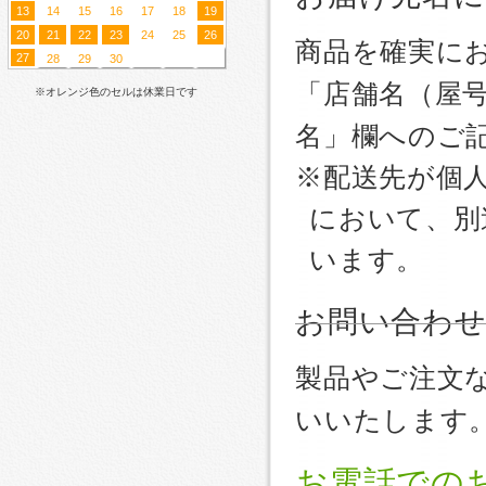
13
14
15
16
17
18
19
20
21
22
23
24
25
26
商品を確実に
27
28
29
30
「店舗名（屋
※オレンジ色のセルは休業日です
名」欄へのご
※配送先が個
において、別
います。
お問い合わ
製品やご注文
いいたします
お電話での