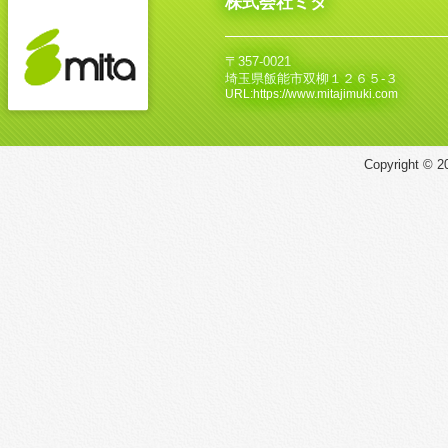
株式会社ミタ
〒357-0021
埼玉県飯能市双柳１２６５‐３
URL:https://www.mitajimuki.com
Copyright © 20