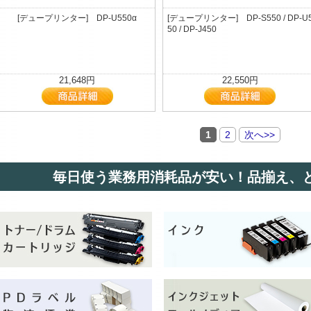
[デュープリンター] DP-U550α
[デュープリンター] DP-S550 / DP-U
50 / DP-J450
21,648円
22,550円
1
2
次へ>>
毎日使う業務用消耗品が安い！品揃え、