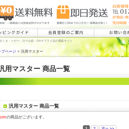
ッピングガイド
会員登録のご案内
お問い合
社ミタ - トナー・ロール紙・OAサプライ品の通販サイト
ップページ
> 汎用マスター
ロール紙特注
ラベル特注の
汎用マスター 商品一覧
その他のお問
汎用マスター 商品一覧
の商品がございます。
18件
1
2
次へ>>