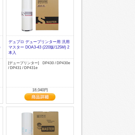
デュプロ デュープリンター用 汎用
)
マスター DOA3-43 (220版/125M) 2
本入
8
[デュープリンター] DP430 / DP430e
/ DP431 / DP431e
18,040円