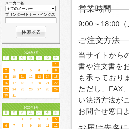
メーカー名
営業時間
プリンター/トナー・インク名
9:00～18:
ご注文方法
2026年8月
当サイトから
日
月
火
水
木
金
土
書や注文書を
1
2
3
4
5
6
7
8
も承っており
9
10
11
12
13
14
15
16
17
18
19
20
21
22
ただし、FA
23
24
25
26
27
28
29
30
31
い決済方法が
2026年9月
お問合せ窓口
日
月
火
水
木
金
土
1
2
3
4
5
お届け先名
6
7
8
9
10
11
12