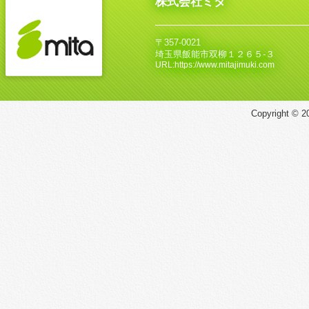
株式会社ミタ
〒357-0021
埼玉県飯能市双柳１２６５‐３
URL:https://www.mitajimuki.com
Copyright © 20