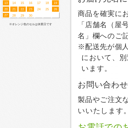
13
14
15
16
17
18
19
20
21
22
23
24
25
26
商品を確実に
27
28
29
30
「店舗名（屋
※オレンジ色のセルは休業日です
名」欄へのご
※配送先が個
において、別
います。
お問い合わ
製品やご注文
いいたします
お電話での