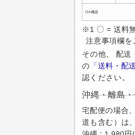
OA機器
※1 〇 = 送料
注意事項欄を
その他、 配
の
「送料・配
認ください。
沖縄・離島・
宅配便の場合
道も含む）は
沖縄 : 1,980