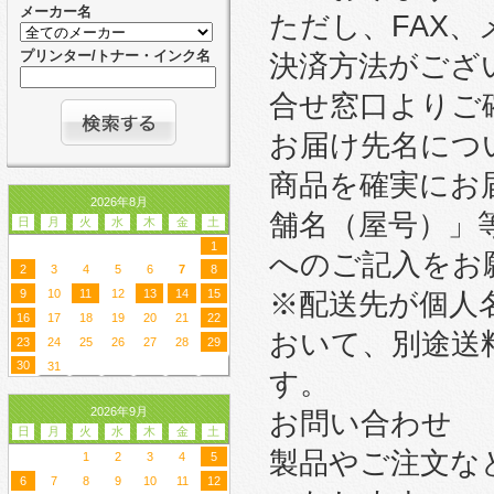
メーカー名
ただし、FAX
プリンター/トナー・インク名
決済方法がござ
合せ窓口よりご
お届け先名につ
商品を確実にお
2026年8月
舗名（屋号）」
日
月
火
水
木
金
土
1
へのご記入をお
2
3
4
5
6
7
8
9
10
11
12
13
14
15
※配送先が個人
16
17
18
19
20
21
22
おいて、別途送
23
24
25
26
27
28
29
30
31
す。
2026年9月
お問い合わせ
日
月
火
水
木
金
土
製品やご注文な
1
2
3
4
5
6
7
8
9
10
11
12