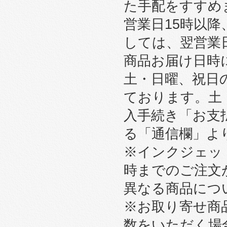
た手配をすすめ
営業日15時以
しては、翌営業
商品お届け日時
土・日曜、祝日
ております。土
入手続き「お支
る「通信欄」よ
※インクジェット
時までのご注文
異なる商品につ
※お取り寄せ商
数をいただく場