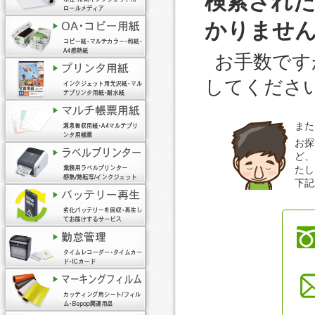
検索され
かりませ
お手数です
してくださ
また
お探
ど、
たし
下記