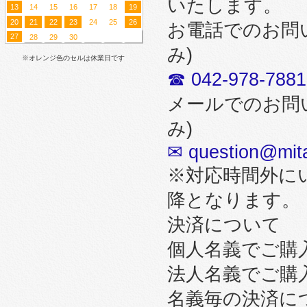
いたします。
13
14
15
16
17
18
19
20
21
22
23
24
25
26
お電話でのお問
27
28
29
30
み)
※オレンジ色のセルは休業日です
☎ 042-978-7881
メールでのお問
み)
✉ question@mita
※対応時間外に
降となります。
決済について
個人名義でご購
法人名義でご購
名義毎の決済に