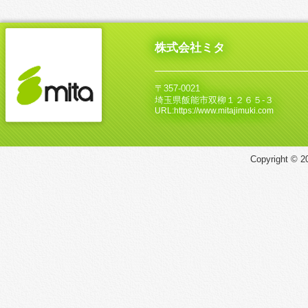
株式会社ミタ
〒357-0021
埼玉県飯能市双柳１２６５‐３
URL:https://www.mitajimuki.com
Copyright © 20