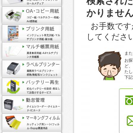
検索され
かりませ
お手数です
してくださ
また
お探
ど、
たし
下記