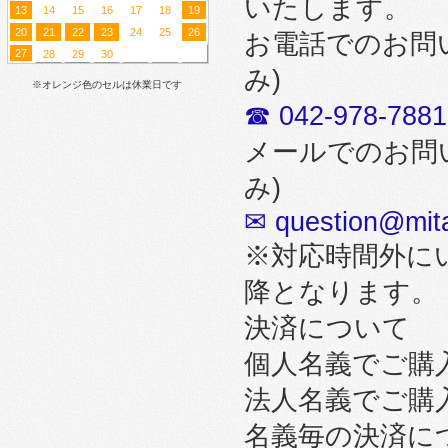
いたします。
13
14
15
16
17
18
19
20
21
22
23
24
25
26
お電話でのお問
27
28
29
30
み)
※オレンジ色のセルは休業日です
☎ 042-978-7881
メールでのお問
み)
✉ question@mita
※対応時間外に
降となります。
決済について
個人名義でご購
法人名義でご購
名義毎の決済に