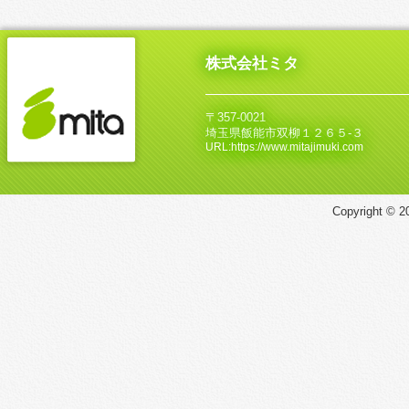
株式会社ミタ
〒357-0021
埼玉県飯能市双柳１２６５‐３
URL:https://www.mitajimuki.com
Copyright © 20