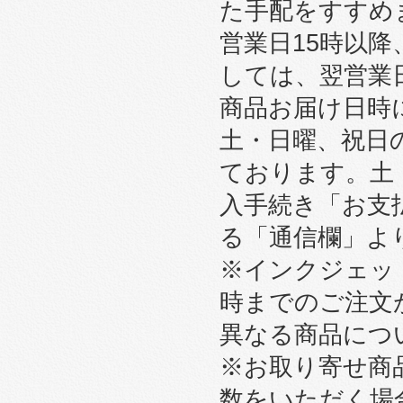
た手配をすすめ
営業日15時以
しては、翌営業
商品お届け日時
土・日曜、祝日
ております。土
入手続き「お支
る「通信欄」よ
※インクジェット
時までのご注文
異なる商品につ
※お取り寄せ商
数をいただく場