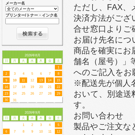
メーカー名
ただし、FAX
プリンター/トナー・インク名
決済方法がござ
合せ窓口よりご
お届け先名につ
商品を確実にお
2026年8月
舗名（屋号）」
日
月
火
水
木
金
土
1
へのご記入をお
2
3
4
5
6
7
8
9
10
11
12
13
14
15
※配送先が個人
16
17
18
19
20
21
22
おいて、別途送
23
24
25
26
27
28
29
30
31
す。
2026年9月
お問い合わせ
日
月
火
水
木
金
土
製品やご注文な
1
2
3
4
5
6
7
8
9
10
11
12