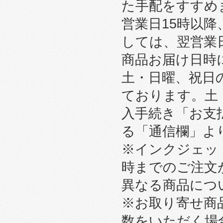
た手配をすすめ
営業日15時以
しては、翌営業
商品お届け日時
土・日曜、祝日
ております。土
入手続き「お支
る「通信欄」よ
※インクジェット
時までのご注文
異なる商品につ
※お取り寄せ商
数をいただく場