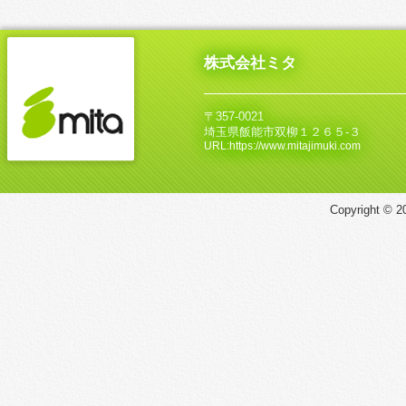
株式会社ミタ
〒357-0021
埼玉県飯能市双柳１２６５‐３
URL:https://www.mitajimuki.com
Copyright © 20