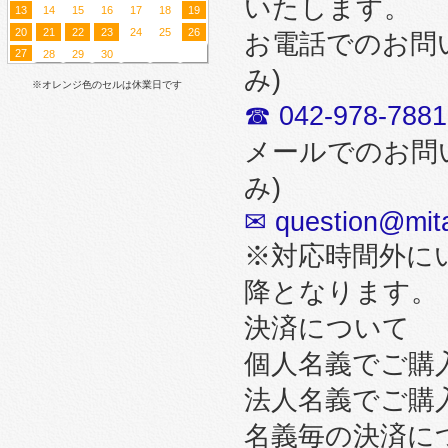
いたします。
13
14
15
16
17
18
19
20
21
22
23
24
25
26
お電話でのお問
27
28
29
30
み)
※オレンジ色のセルは休業日です
☎ 042-978-7881
メールでのお問
み)
✉ question@mita
※対応時間外に
降となります。
決済について
個人名義でご購
法人名義でご購
名義毎の決済に