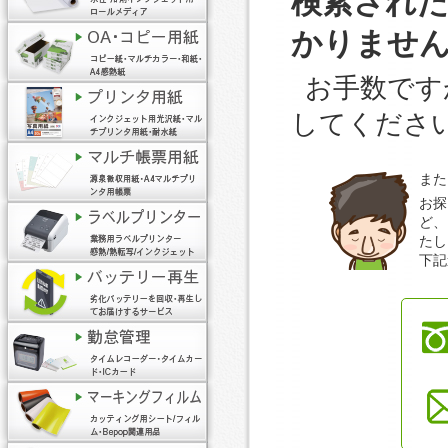
検索され
かりませ
お手数です
してくださ
また
お探
ど、
たし
下記