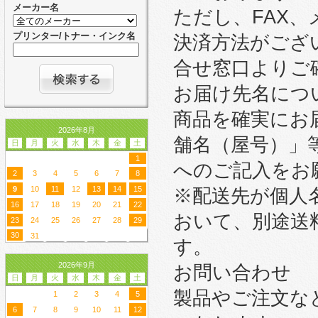
メーカー名
ただし、FAX
プリンター/トナー・インク名
決済方法がござ
合せ窓口よりご
お届け先名につ
商品を確実にお
2026年8月
舗名（屋号）」
日
月
火
水
木
金
土
1
へのご記入をお
2
3
4
5
6
7
8
9
10
11
12
13
14
15
※配送先が個人
16
17
18
19
20
21
22
おいて、別途送
23
24
25
26
27
28
29
30
31
す。
2026年9月
お問い合わせ
日
月
火
水
木
金
土
製品やご注文な
1
2
3
4
5
6
7
8
9
10
11
12