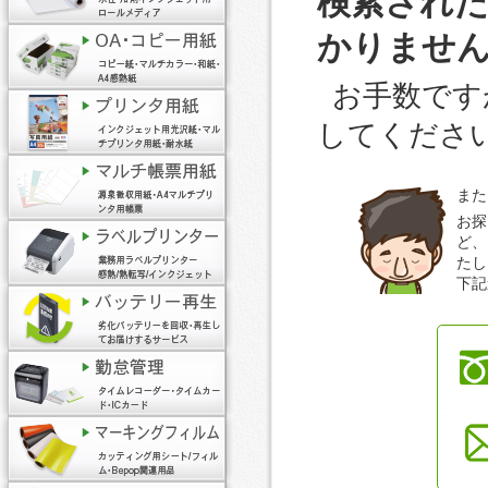
検索され
かりませ
お手数です
してくださ
また
お探
ど、
たし
下記