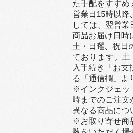
た手配をすすめ
営業日15時以
しては、翌営業
商品お届け日時
土・日曜、祝日
ております。土
入手続き「お支
る「通信欄」よ
※インクジェット
時までのご注文
異なる商品につ
※お取り寄せ商
数をいただく場