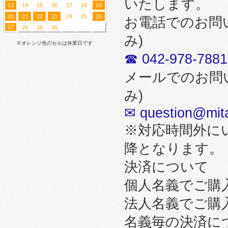
いたします。
13
14
15
16
17
18
19
20
21
22
23
24
25
26
お電話でのお問
27
28
29
30
み)
※オレンジ色のセルは休業日です
☎ 042-978-7881
メールでのお問
み)
✉ question@mita
※対応時間外に
降となります。
決済について
個人名義でご購
法人名義でご購
名義毎の決済に