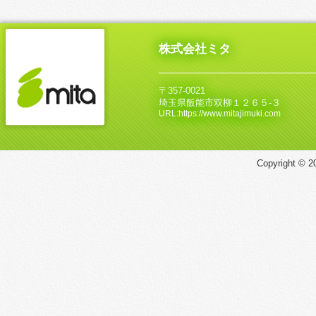
株式会社ミタ
〒357-0021
埼玉県飯能市双柳１２６５‐３
URL:https://www.mitajimuki.com
Copyright © 20