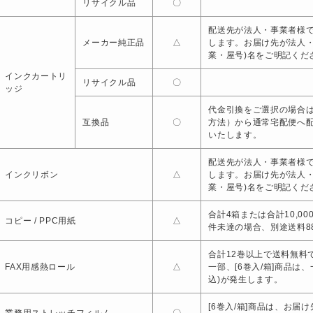
リサイクル品
〇
配送先が法人・事業者様で
メーカー純正品
△
します。お届け先が法人
業・屋号)名をご明記くだ
インクカートリ
リサイクル品
〇
ッジ
代金引換をご選択の場合は
互換品
〇
方法）から通常宅配便へ
いたします。
配送先が法人・事業者様で
インクリボン
△
します。お届け先が法人
業・屋号)名をご明記くだ
合計4箱または合計10,0
コピー / PPC用紙
△
件未達の場合、別途送料88
合計12巻以上で送料無料で
FAX用感熱ロール
△
一部、[6巻入/箱]商品は
込)が発生します。
[6巻入/箱]商品は、お