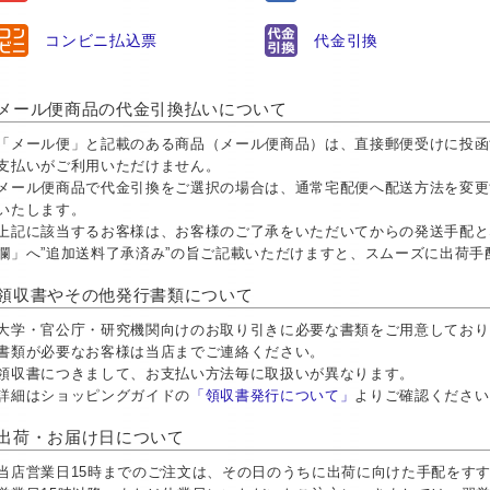
コンビニ払込票
代金引換
メール便商品の代金引換払いについて
「メール便」と記載のある商品（メール便商品）は、直接郵便受けに投函
支払いがご利用いただけません。
メール便商品で代金引換をご選択の場合は、通常宅配便へ配送方法を変更
いたします。
上記に該当するお客様は、お客様のご了承をいただいてからの発送手配と
欄」へ”追加送料了承済み”の旨ご記載いただけますと、スムーズに出荷
領収書やその他発行書類について
大学・官公庁・研究機関向けのお取り引きに必要な書類をご用意しておりま
書類が必要なお客様は当店までご連絡ください。
領収書につきまして、お支払い方法毎に取扱いが異なります。
詳細はショッピングガイドの
「領収書発行について」
よりご確認ください
出荷・お届け日について
当店営業日15時までのご注文は、その日のうちに出荷に向けた手配をす