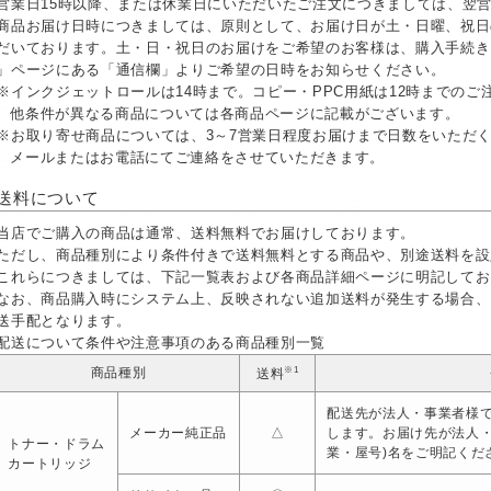
営業日15時以降、または休業日にいただいたご注文につきましては、翌
商品お届け日時につきましては、原則として、お届け日が土・日曜、祝日
だいております。土・日・祝日のお届けをご希望のお客様は、購入手続き
」ページにある「通信欄」よりご希望の日時をお知らせください。
※インクジェットロールは14時まで。コピー・PPC用紙は12時までの
他条件が異なる商品については各商品ページに記載がございます。
※お取り寄せ商品については、3～7営業日程度お届けまで日数をいただ
メールまたはお電話にてご連絡をさせていただきます。
送料について
当店でご購入の商品は通常、送料無料でお届けしております。
ただし、商品種別により条件付きで送料無料とする商品や、別途送料を設
これらにつきましては、下記一覧表および各商品詳細ページに明記してお
なお、商品購入時にシステム上、反映されない追加送料が発生する場合、
送手配となります。
配送について条件や注意事項のある商品種別一覧
※1
商品種別
送料
配送先が法人・事業者様で
メーカー純正品
△
します。お届け先が法人
トナー・ドラム
業・屋号)名をご明記くだ
カートリッジ