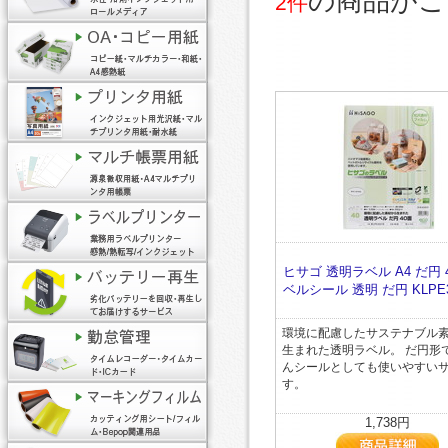
の商品がご
2件
ヒサゴ 透明ラベル A4 だ円 
ベルシール 透明 だ円 KLPE3
環境に配慮したサステナブル
生まれた透明ラベル。 だ円形
んシールとしても使いやすい
す。
1,738円