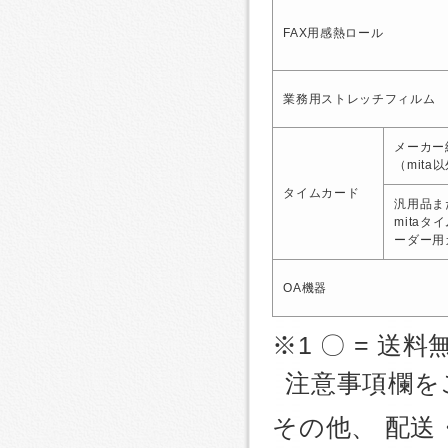
FAX用感熱ロール
業務用ストレッチフィルム
メーカー
（mita
タイムカード
汎用品ま
mitaタ
ーダー用
OA機器
※1 〇 = 送料
注意事項欄を
その他、 配