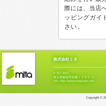
際には、当店
ッピングガイ
さい。
株式会社ミタ
〒357-0021
埼玉県飯能市双柳１２６５‐３
URL:https://www.mitajimuki.com
Copyright © 20