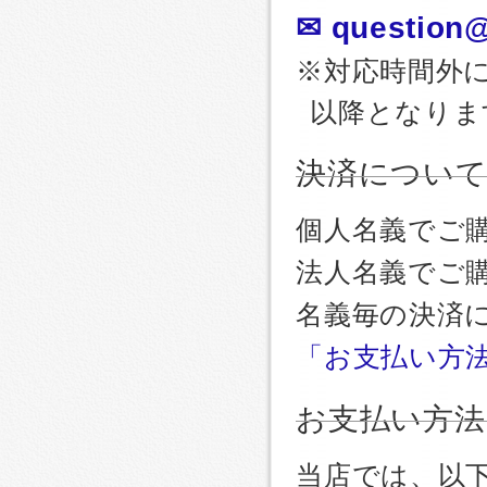
✉ question@
※対応時間外
以降となりま
決済につい
個人名義でご
法人名義でご
名義毎の決済
「お支払い方
お支払い方法
当店では、以