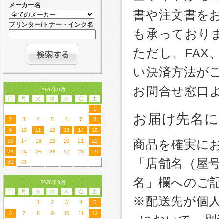
メーカー名
書や注文書を
プリンター/トナー・インク名
も承っており
ただし、FA
い決済方法が
お問合せ窓口
2026年8月
日
月
火
水
木
金
土
1
お届け先名
2
3
4
5
6
7
8
9
10
11
12
13
14
15
商品を確実に
16
17
18
19
20
21
22
23
24
25
26
27
28
29
「店舗名（屋
30
31
名」欄へのご
2026年9月
日
月
火
水
木
金
土
※配送先が個
1
2
3
4
5
6
7
8
9
10
11
12