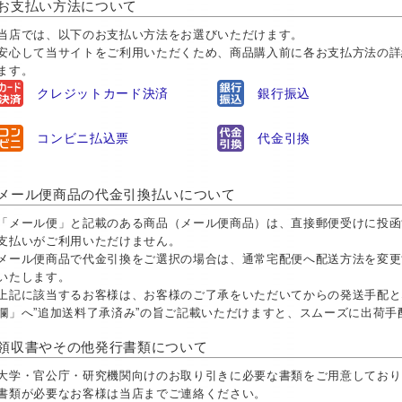
お支払い方法について
当店では、以下のお支払い方法をお選びいただけます。
安心して当サイトをご利用いただくため、商品購入前に各お支払方法の詳
ます。
クレジットカード決済
銀行振込
コンビニ払込票
代金引換
メール便商品の代金引換払いについて
「メール便」と記載のある商品（メール便商品）は、直接郵便受けに投函
支払いがご利用いただけません。
メール便商品で代金引換をご選択の場合は、通常宅配便へ配送方法を変更
いたします。
上記に該当するお客様は、お客様のご了承をいただいてからの発送手配と
欄」へ”追加送料了承済み”の旨ご記載いただけますと、スムーズに出荷
領収書やその他発行書類について
大学・官公庁・研究機関向けのお取り引きに必要な書類をご用意しておりま
書類が必要なお客様は当店までご連絡ください。