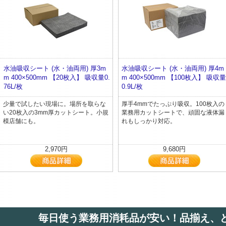
水油吸収シート (水・油両用) 厚3m
水油吸収シート (水・油両用) 厚4m
m 400×500mm 【20枚入】 吸収量0.
m 400×500mm 【100枚入】 吸収
76L/枚
0.9L/枚
少量で試したい現場に。場所を取らな
厚手4mmでたっぷり吸収。100枚入の
い20枚入の3mm厚カットシート。小規
業務用カットシートで、頑固な液体漏
模店舗にも。
れもしっかり対応。
2,970円
9,680円
毎日使う業務用消耗品が安い！品揃え、