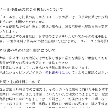
メール便商品の代金引換払いについて
「メール便」と記載のある商品（メール便商品）は、直接郵便受けに投函
支払いがご利用いただけません。
メール便商品で代金引換をご選択の場合は、通常宅配便へ配送方法を変更
いたします。
上記に該当するお客様は、お客様のご了承をいただいてからの発送手配と
欄」へ”追加送料了承済み”の旨ご記載いただけますと、スムーズに出荷
領収書やその他発行書類について
大学・官公庁・研究機関向けのお取り引きに必要な書類をご用意しておりま
書類が必要なお客様は当店までご連絡ください。
領収書につきまして、お支払い方法毎に取扱いが異なります。
詳細はショッピングガイドの
「領収書発行について」
よりご確認ください
出荷・お届け日について
当店営業日15時までのご注文は、その日のうちに出荷に向けた手配をす
営業日15時以降、または休業日にいただいたご注文につきましては、翌
商品お届け日時につきましては、原則として、お届け日が土・日曜、祝日
だいております。土・日・祝日のお届けをご希望のお客様は、購入手続き