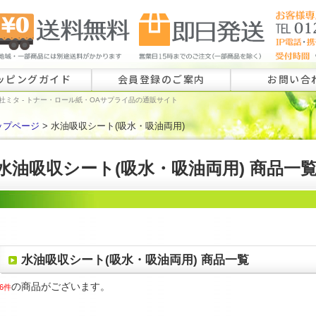
ッピングガイド
会員登録のご案内
お問い合
社ミタ - トナー・ロール紙・OAサプライ品の通販サイト
ップページ
> 水油吸収シート(吸水・吸油両用)
ロール紙特注
ラベル特注の
水油吸収シート(吸水・吸油両用) 商品一
その他のお問
水油吸収シート(吸水・吸油両用) 商品一覧
の商品がございます。
6件