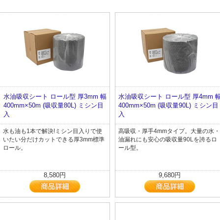
水油吸収シート ロール型 厚3mm 幅
水油吸収シート ロール型 厚4mm 
400mm×50m (吸収量80L) ミシン目
400mm×50m (吸収量90L) ミシン目
入
入
水も油も1本で解決!ミシン目入りで使
高吸収・厚手4mmタイプ。大量の水・
いたい分だけカットできる厚3mm標準
油漏れにも安心の吸収量90Lを誇るロ
ロール。
ール型。
8,580円
9,680円