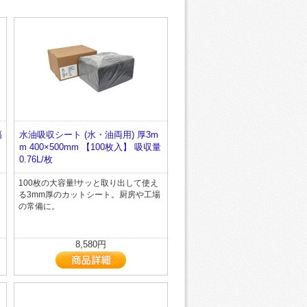
幅
水油吸収シート (水・油両用) 厚3m
m 400×500mm 【100枚入】 吸収量
0.76L/枚
100枚の大容量!サッと取り出して使え
る3mm厚のカットシート。厨房や工場
の常備に。
8,580円