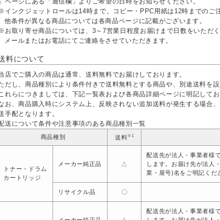
」ページにある「通信欄」よりご希望の日時をお知らせください。
※インクジェットロールは14時まで。コピー・PPC用紙は12時までの
他条件が異なる商品については各商品ページに記載がございます。
※お取り寄せ商品については、3～7営業日程度お届けまで日数をいただ
メールまたはお電話にてご連絡をさせていただきます。
送料について
当店でご購入の商品は通常、送料無料でお届けしております。
ただし、商品種別により条件付きで送料無料とする商品や、別途送料を設
これらにつきましては、下記一覧表および各商品詳細ページに明記してお
なお、商品購入時にシステム上、反映されない追加送料が発生する場合、
送手配となります。
配送について条件や注意事項のある商品種別一覧
※1
商品種別
送料
配送先が法人・事業者様で
メーカー純正品
△
します。お届け先が法人
トナー・ドラム
業・屋号)名をご明記くだ
カートリッジ
リサイクル品
〇
配送先が法人・事業者様で