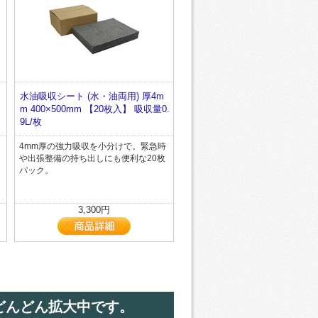
水油吸収シート (水・油両用) 厚4m
量
m 400×500mm 【20枚入】 吸収量0.
9L/枚
4mm厚の強力吸収を小分けで。緊急時
や出張整備の持ち出しにも便利な20枚
パック。
3,300円
どんどん拡大中です。