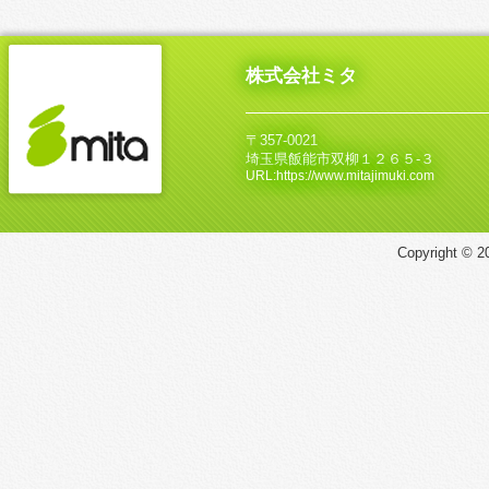
株式会社ミタ
〒357-0021
埼玉県飯能市双柳１２６５‐３
URL:https://www.mitajimuki.com
Copyright © 20