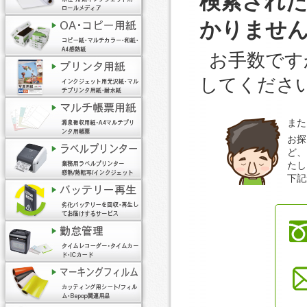
検索され
かりませ
お手数です
してくださ
また
お探
ど、
たし
下記