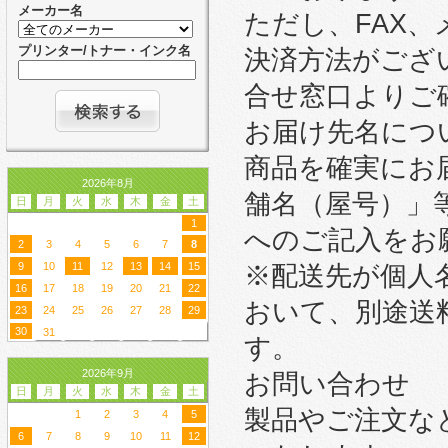
メーカー名
ただし、FAX
プリンター/トナー・インク名
決済方法がござ
合せ窓口よりご
お届け先名につ
商品を確実にお
2026年8月
舗名（屋号）」
日
月
火
水
木
金
土
1
へのご記入をお
2
3
4
5
6
7
8
9
10
11
12
13
14
15
※配送先が個人
16
17
18
19
20
21
22
おいて、別途送
23
24
25
26
27
28
29
30
31
す。
2026年9月
お問い合わせ
日
月
火
水
木
金
土
製品やご注文な
1
2
3
4
5
6
7
8
9
10
11
12