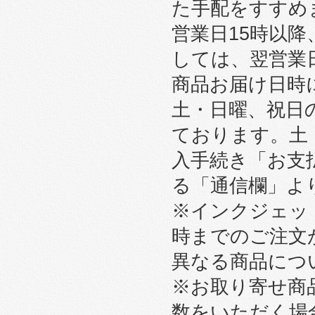
た手配をすすめ
営業日15時以
しては、翌営業
商品お届け日時
土・日曜、祝日
ております。土
入手続き「お支
る「通信欄」よ
※インクジェット
時までのご注文
異なる商品につ
※お取り寄せ商
数をいただく場