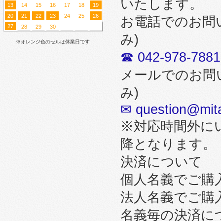
いたします。
13
14
15
16
17
18
19
20
21
22
23
24
25
26
お電話でのお問
27
28
29
30
み)
※オレンジ色のセルは休業日です
☎ 042-978-7881
メールでのお問
み)
✉ question@mita
※対応時間外に
降となります。
決済について
個人名義でご購
法人名義でご購
名義毎の決済に