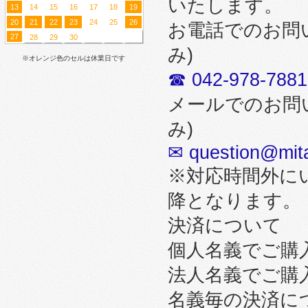
いたします。
13
14
15
16
17
18
19
20
21
22
23
24
25
26
お電話でのお問
27
28
29
30
み)
※オレンジ色のセルは休業日です
☎ 042-978-7881
メールでのお問
み)
✉ question@mita
※対応時間外に
降となります。
決済について
個人名義でご購
法人名義でご購
名義毎の決済に