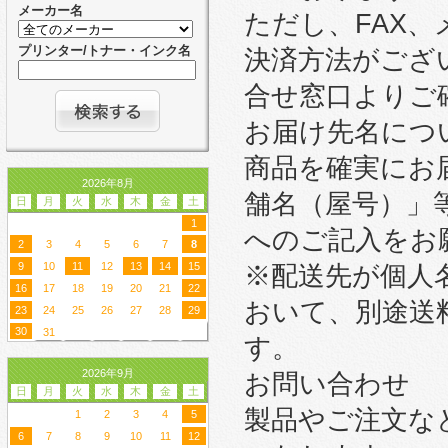
メーカー名
ただし、FAX
プリンター/トナー・インク名
決済方法がござ
合せ窓口よりご
お届け先名につ
商品を確実にお
2026年8月
舗名（屋号）」
日
月
火
水
木
金
土
1
へのご記入をお
2
3
4
5
6
7
8
9
10
11
12
13
14
15
※配送先が個人
16
17
18
19
20
21
22
おいて、別途送
23
24
25
26
27
28
29
30
31
す。
2026年9月
お問い合わせ
日
月
火
水
木
金
土
製品やご注文な
1
2
3
4
5
6
7
8
9
10
11
12