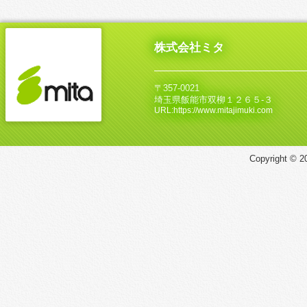
株式会社ミタ
〒357-0021
埼玉県飯能市双柳１２６５‐３
URL:https://www.mitajimuki.com
Copyright © 20