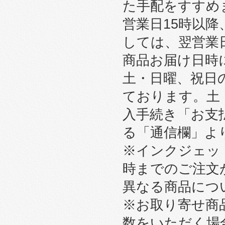
た手配をすすめ
営業日15時以
しては、翌営業
商品お届け日時
土・日曜、祝日
ております。土
入手続き「お支
る「通信欄」よ
※インクジェット
時までのご注文
異なる商品につ
※お取り寄せ商
数をいただく場