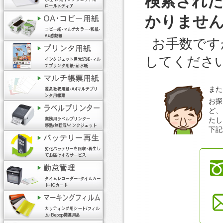
検索され
かりませ
お手数です
してくださ
また
お探
ど、
たし
下記